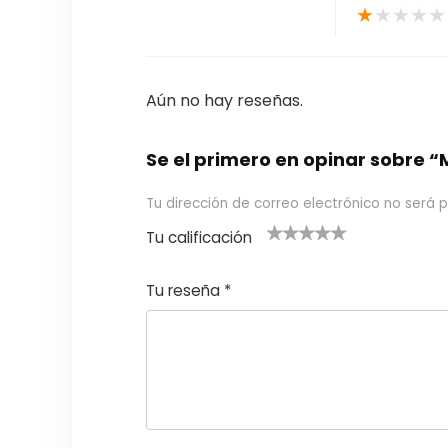
★
★
★
★
★
Aún no hay reseñas.
Se el primero en opinar sobre
Tu dirección de correo electrónico no será p
Tu calificación
1
2
3 de 5
4 de 5
5 de 5
d
de
estrel
estrella
estrellas
Tu reseña
*
e
5
las
s
5
estr
e
ella
st
s
r