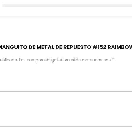
 “MANGUITO DE METAL DE REPUESTO #152 RAIMBO
ublicada.
Los campos obligatorios están marcados con
*