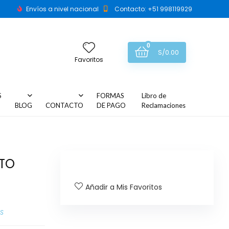
Envíos a nivel nacional
Contacto: +51 998119929
0
S/
0.00
Favoritos
S
FORMAS
Libro de
BLOG
CONTACTO
DE PAGO
Reclamaciones
STO
Añadir a Mis Favoritos
AS