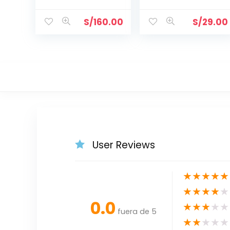
1/2″
-SP1022C
S/
160.00
S/
29.00
User Reviews
★
★
★
★
★
★
★
★
★
★
0.0
★
★
★
★
★
fuera de 5
★
★
★
★
★