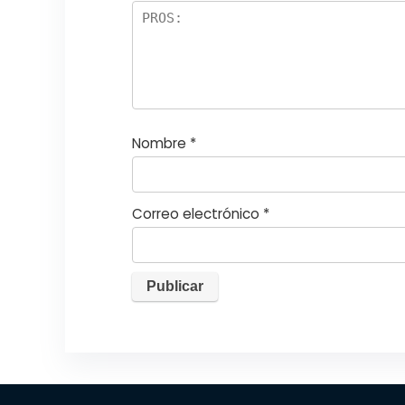
el
la
s
Nombre
*
Correo electrónico
*