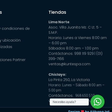
s
Tiendas
Lima Norte
:
Asoc. Villa Juanita Mz. C Lt. 5 –
y condiciones de
S.M.P.
Horario: Lunes a Viernes 8:00 am
y ubicación
– 6:00 pm
lizadas
Sábados 8:00 am – 1:00 pm
Contáctanos: 998 119 929
| (01)
399-7166
ciones Partner
ventas@kuntespa.com
Chiclayo:
La Pinta 250, La Victoria
Horario: Lunes – Sábado 8:00 am –
5:00 pm
Contáctanos:
968 650 510
ventas@cubaspa.com.pe
Necesitas ayuda?
Design
by Aithana.lat