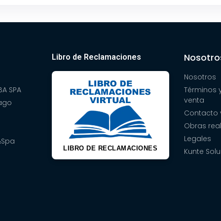
Nosotro
Libro de Reclamaciones
Nosotros
A SPA
Términos 
venta
pago
Contacto 
Obras rea
Legales
&Spa
LIBRO DE RECLAMACIONES
Kunte Solu