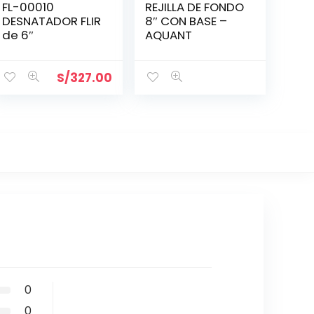
FL-00010
REJILLA DE FONDO
DESNATADOR FLIR
8″ CON BASE –
de 6″
AQUANT
S/
327.00
0
0