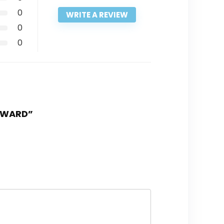
0
WRITE A REVIEW
0
0
AYWARD”