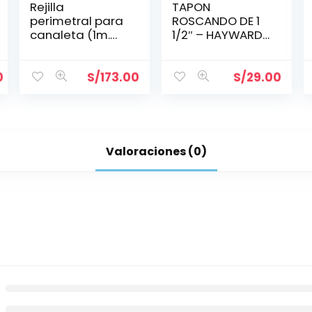
Rejilla
TAPON
perimetral para
ROSCANDO DE 1
canaleta (1m.
1/2″ – HAYWARD
lineal) 195 mm
-SP1022C
H35 mm-
Aquant
0
S/
173.00
S/
29.00
Valoraciones (0)