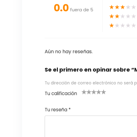
0.0
★
★
★
★
★
fuera de 5
★
★
★
★
★
★
★
★
★
★
Aún no hay reseñas.
Se el primero en opinar sobr
Tu dirección de correo electrónico no será p
Tu calificación
1
2
3 de 5
4 de 5
5 de 5
d
de
estrel
estrella
estrellas
Tu reseña
*
e
5
las
s
5
estr
e
ella