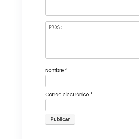
st
s
r
el
la
s
Nombre
*
Correo electrónico
*