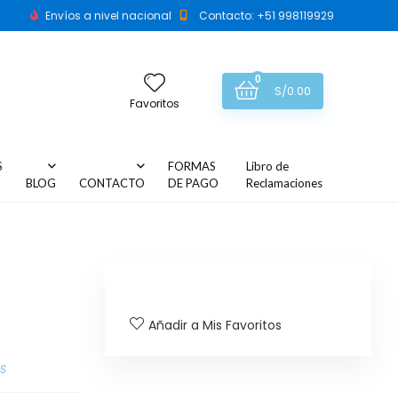
Envíos a nivel nacional
Contacto: +51 998119929
0
S/
0.00
Favoritos
S
FORMAS
Libro de
BLOG
CONTACTO
DE PAGO
Reclamaciones
Añadir a Mis Favoritos
AS