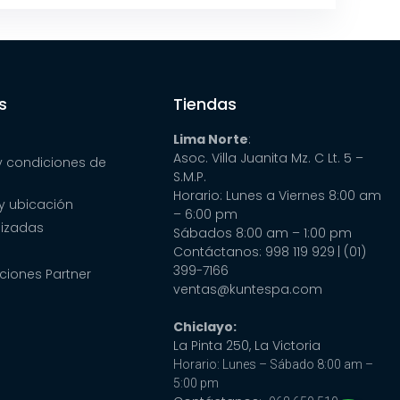
s
Tiendas
Lima Norte
:
Asoc. Villa Juanita Mz. C Lt. 5 –
y condiciones de
S.M.P.
Horario: Lunes a Viernes 8:00 am
y ubicación
– 6:00 pm
lizadas
Sábados 8:00 am – 1:00 pm
Contáctanos: 998 119 929
| (01)
399-7166
ciones Partner
ventas@kuntespa.com
Chiclayo:
La Pinta 250, La Victoria
Horario: Lunes – Sábado 8:00 am –
5:00 pm