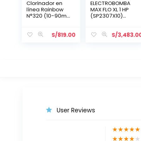
Clorinador en
ELECTROBOMBA
línea Rainbow
MAX FLO XL 1 HP
N°320 (10-90m³)
(SP2307X10)
10 tabs R171096
MONOFÁSICA
S/
819.00
S/
3,483.0
User Reviews
★
★
★
★
★
★
★
★
★
★