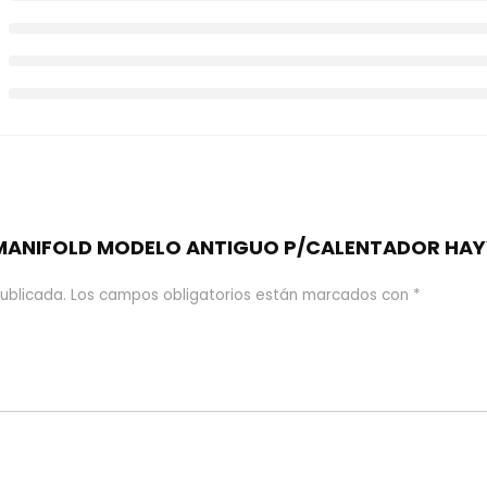
e “MANIFOLD MODELO ANTIGUO P/CALENTADOR H
ublicada.
Los campos obligatorios están marcados con
*