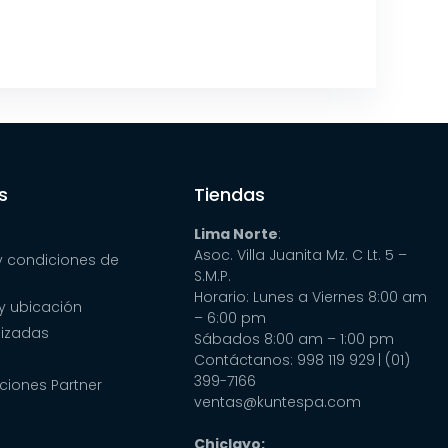
s
Tiendas
Lima Norte
:
Asoc. Villa Juanita Mz. C Lt. 5 –
y condiciones de
S.M.P.
Horario: Lunes a Viernes 8:00 am
y ubicación
– 6:00 pm
lizadas
Sábados 8:00 am – 1:00 pm
Contáctanos: 998 119 929
| (01)
399-7166
ciones Partner
ventas@kuntespa.com
Chiclayo: