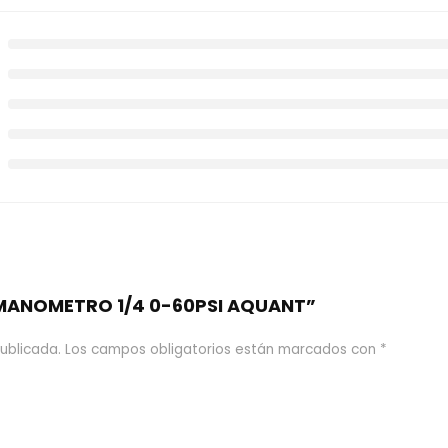
 “MANOMETRO 1/4 0-60PSI AQUANT”
ublicada.
Los campos obligatorios están marcados con
*