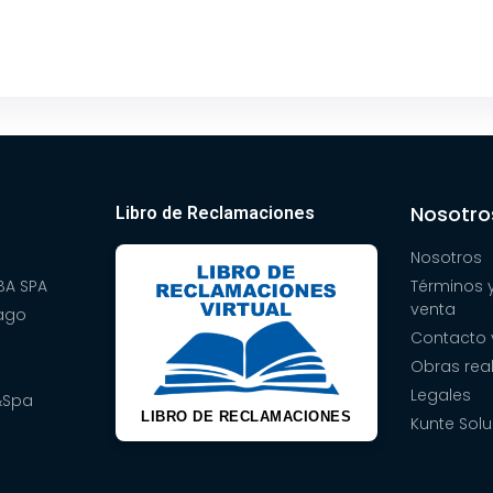
Nosotro
Libro de Reclamaciones
Nosotros
A SPA
Términos 
venta
pago
Contacto 
Obras rea
Legales
&Spa
LIBRO DE RECLAMACIONES
Kunte Solu