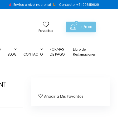
Envíos a nivel nacional
Contacto: +51 998119929
0
S/
0.00
Favoritos
S
FORMAS
Libro de
BLOG
CONTACTO
DE PAGO
Reclamaciones
NT
Añadir a Mis Favoritos