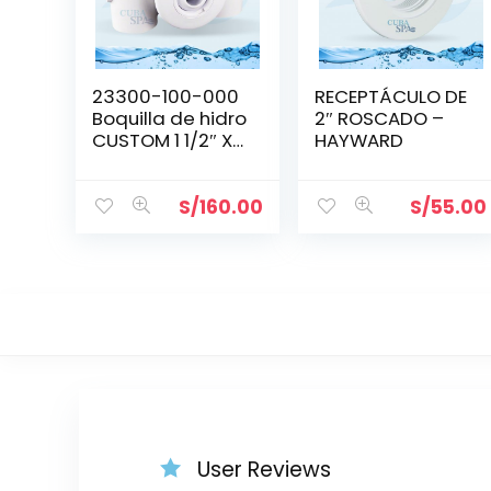
23300-100-000
RECEPTÁCULO DE
Boquilla de hidro
2″ ROSCADO –
CUSTOM 1 1/2″ X 1
HAYWARD
1/2″
S/
160.00
S/
55.00
User Reviews