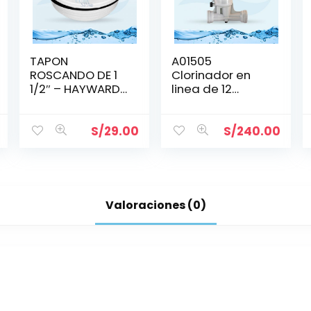
TAPON
A01505
ROSCANDO DE 1
Clorinador en
1/2″ – HAYWARD
linea de 12
-SP1022C
tabletas de 3″
S/
29.00
S/
240.00
Valoraciones (0)