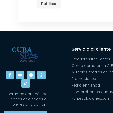
Servicio al cliente
Preguntas frecuentes
Como comprar en CUB
Múltiples medios de 
Promociones
Retiro en tienda
Comprobantes Cuba
Contamos con más de
kuntesoluciones.com
17 años dedicados al
bienestar y confort.