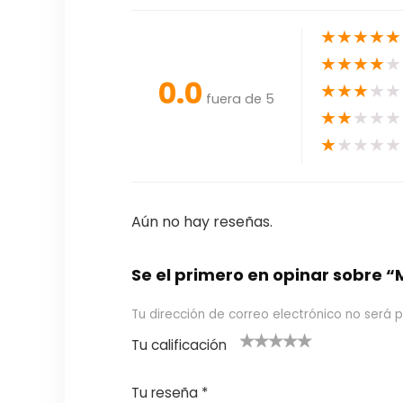
★
★
★
★
★
★
★
★
★
★
0.0
★
★
★
★
★
fuera de 5
★
★
★
★
★
★
★
★
★
★
Aún no hay reseñas.
Se el primero en opinar sobre
Tu dirección de correo electrónico no será p
Tu calificación
1
2
3 de 5
4 de 5
5 de 5
d
de
estrel
estrella
estrellas
Tu reseña
*