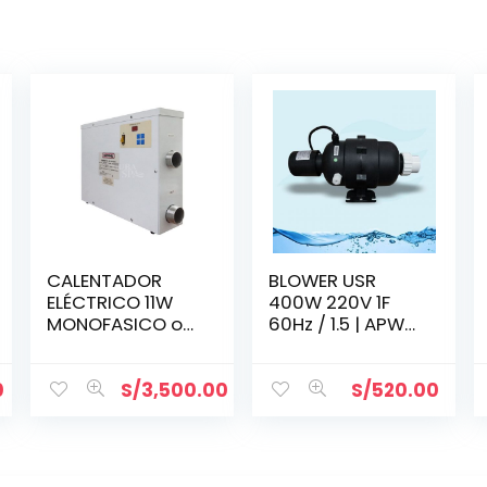
CALENTADOR
BLOWER USR
ELÉCTRICO 11W
400W 220V 1F
MONOFASICO o
60Hz / 1.5 | APW-
TRIFASICO 220V
400-2
0
S/
3,500.00
S/
520.00