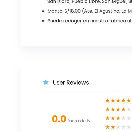
San Isidro, Pueblo Libre, San Miguel, S
Monto: S/18.00 (Ate, El Agustino, La Mo
Puede recoger en nuestra fabrica ub
User Reviews
★
★
★
★
★
★
★
★
★
★
0.0
★
★
★
★
★
fuera de 5
★
★
★
★
★