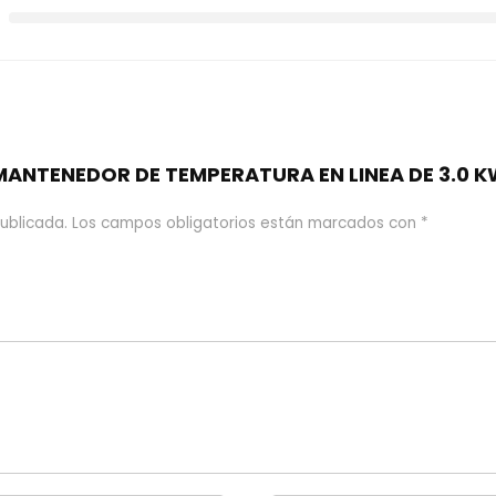
“MANTENEDOR DE TEMPERATURA EN LINEA DE 3.0 K
ublicada.
Los campos obligatorios están marcados con
*