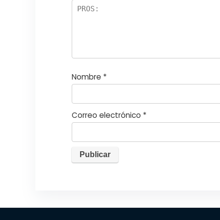
la
s
Nombre
*
Correo electrónico
*