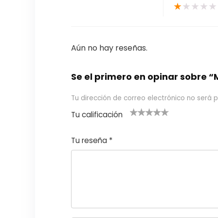
★
★
★
★
★
Aún no hay reseñas.
Se el primero en opinar sobre 
Tu dirección de correo electrónico no será p
Tu calificación
1
2
3 de 5
4 de 5
5 de 5
d
de
estrel
estrella
estrellas
Tu reseña
*
e
5
las
s
5
estr
e
ella
st
s
r
el