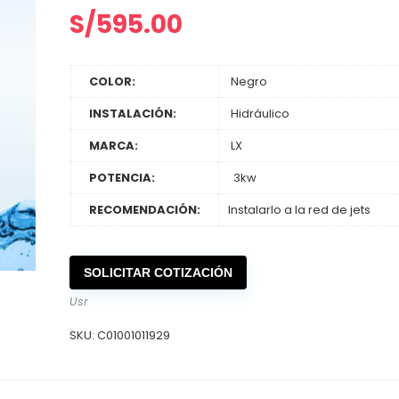
S/
595.00
COLOR:
Negro
INSTALACIÓN:
Hidráulico
MARCA:
LX
POTENCIA:
3kw
RECOMENDACIÓN:
Instalarlo a la red de jets
SOLICITAR COTIZACIÓN
Usr
SKU:
C01001011929