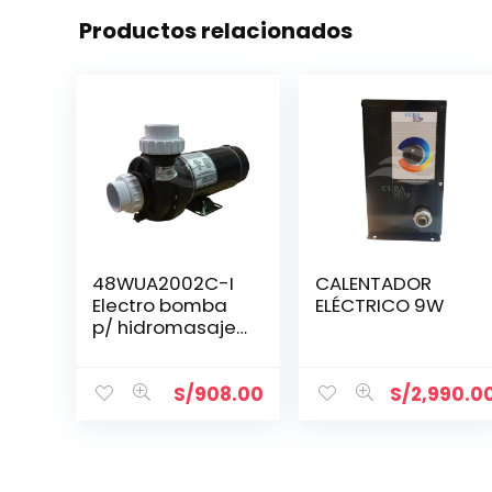
Productos relacionados
48WUA2002C-I
CALENTADOR
Electro bomba
ELÉCTRICO 9W
p/ hidromasaje
LING XIAO de 2HP
S/
908.00
S/
2,990.0