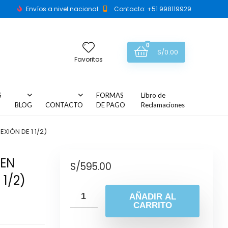
Envíos a nivel nacional
Contacto: +51 998119929
0
S/
0.00
Favoritos
S
FORMAS
Libro de
BLOG
CONTACTO
DE PAGO
Reclamaciones
XIÓN DE 1 1/2)
 EN
S/
595.00
 1/2)
AÑADIR AL
CARRITO