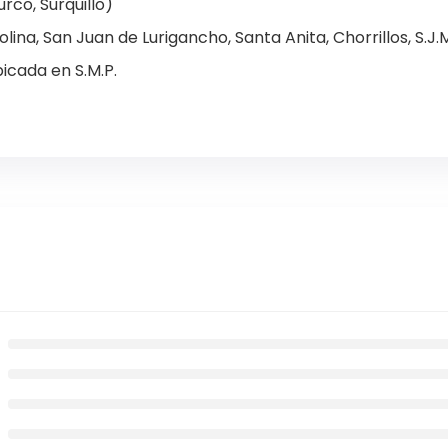
urco, Surquillo)
lina, San Juan de Lurigancho, Santa Anita, Chorrillos, S.J.M.
icada en S.M.P.