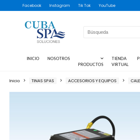
Facebook
Instagram
Tik Tok
YouTube
INICIO
NOSOTROS
TIENDA
P
PRODUCTOS
VIRTUAL
Inicio
TINAS SPAS
ACCESORIOS Y EQUIPOS
CAL