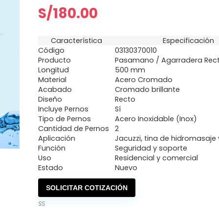
S/
180.00
Característica
Especificación
Código
03130370010
Producto
Pasamano / Agarradera Rec
Longitud
500 mm
Material
Acero Cromado
Acabado
Cromado brillante
Diseño
Recto
Incluye Pernos
Sí
Tipo de Pernos
Acero Inoxidable (Inox)
Cantidad de Pernos
2
Aplicación
Jacuzzi, tina de hidromasaje
Función
Seguridad y soporte
Uso
Residencial y comercial
Estado
Nuevo
SOLICITAR COTIZACIÓN
SS