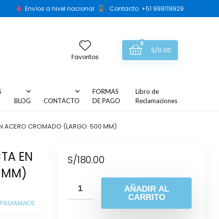
Envíos a nivel nacional
Contacto: +51 998119929
0
S/
0.00
Favoritos
S
FORMAS
Libro de
BLOG
CONTACTO
DE PAGO
Reclamaciones
N ACERO CROMADO (LARGO: 500 MM)
TA EN
S/
180.00
 MM)
AÑADIR AL
CARRITO
PASAMANOS