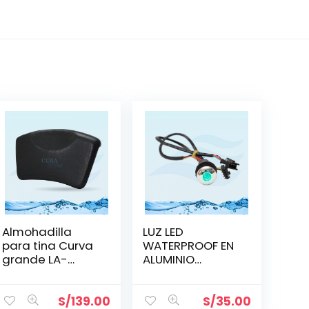
Almohadilla
LUZ LED
para tina Curva
WATERPROOF EN
grande LA-
ALUMINIO
21007
BRILLANTE 21.5
MM
S/
139.00
S/
35.00