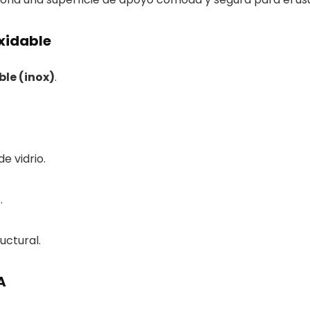
oxidable
ble (inox)
.
e vidrio.
.
uctural.
A