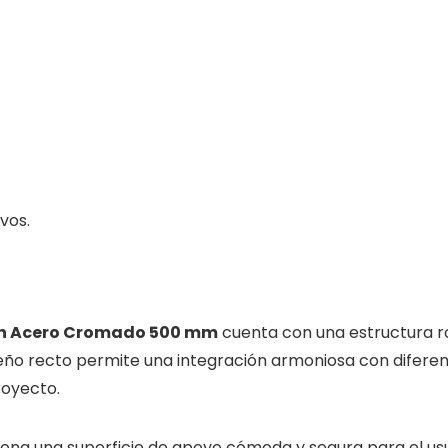
vos.
en Acero Cromado 500 mm
cuenta con una estructura ro
iseño recto permite una integración armoniosa con difere
royecto.
ona una superficie de apoyo cómoda y segura para el usu