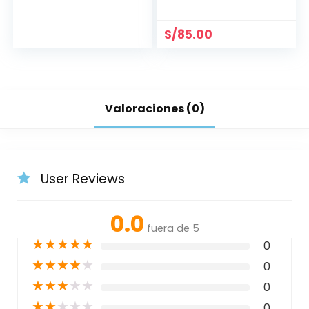
140*80
MANUAL 6
COLORES) (1X1/2)»
«LG»
S/
85.00
Valoraciones (0)
User Reviews
0.0
fuera de 5
★
★
★
★
★
0
★
★
★
★
★
0
★
★
★
★
★
0
★
★
★
★
★
0