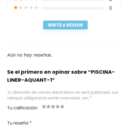
★
★
★
★
★
0
WRITE A REVIEW
Aún no hay reseñas.
Se el primero en opinar sobre “PISCINA-
LINER-AQUANT-1”
Tu dirección de correo electrónico no será publicada.
Los
campos obligatorios están marcados con
*
Tu calificación
1
2
3 de 5
4 de 5
5 de 5
d
de
estrel
estrella
estrellas
Tu reseña
*