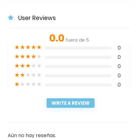
User Reviews
0.0
fuera de 5
★
★
★
★
★
0
★
★
★
★
★
0
★
★
★
★
★
0
★
★
★
★
★
0
★
★
★
★
★
0
WRITE A REVIEW
Aún no hay reseñas.