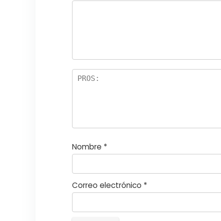
e
5
las
s
5
estr
e
ella
st
s
r
el
la
s
Nombre
*
Correo electrónico
*