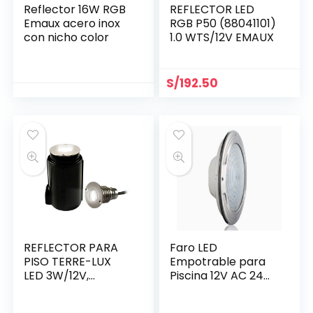
Reflector 16W RGB
REFLECTOR LED
Emaux acero inox
RGB P50 (88041101)
con nicho color
1.0 WTS/12V EMAUX
S/
192.50
REFLECTOR PARA
Faro LED
PISO TERRE-LUX
Empotrable para
LED 3W/12V,
Piscina 12V AC 24W
(88048683) CON
Luz Blanca sin Nicho
NICHO
| QW-LED024JTB |