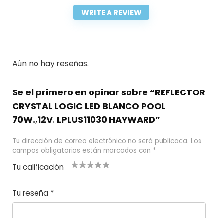
WRITE A REVIEW
Aún no hay reseñas.
Se el primero en opinar sobre “REFLECTOR
CRYSTAL LOGIC LED BLANCO POOL
70W.,12V. LPLUS11030 HAYWARD”
Tu dirección de correo electrónico no será publicada.
Los
campos obligatorios están marcados con
*
Tu calificación
1
2
3 de 5
4 de 5
5 de 5
d
de
estrel
estrella
estrellas
Tu reseña
*
e
5
las
s
5
estr