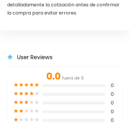
detalladamente la cotización antes de confirmar
la compra para evitar errores.
User Reviews
0.0
fuera de 5
★
★
★
★
★
0
★
★
★
★
★
0
★
★
★
★
★
0
★
★
★
★
★
0
★
★
★
★
★
0