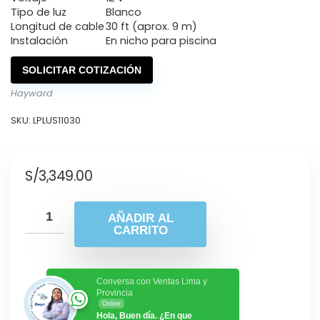
Tipo de luz
Blanco
Longitud de cable
30 ft (aprox. 9 m)
Instalación
En nicho para piscina
SOLICITAR COTIZACIÓN
Hayward
SKU:
LPLUS11030
S/
3,349.00
AÑADIR AL
CARRITO
Conversa con Ventas Lima y
Provincia
Online
Hola, Buen día. ¿En que