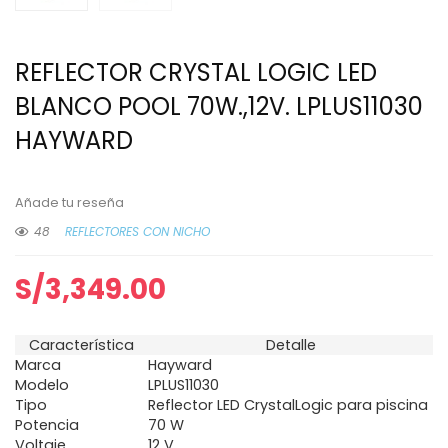
REFLECTOR CRYSTAL LOGIC LED
BLANCO POOL 70W.,12V. LPLUS11030
HAYWARD
Añade tu reseña
48
REFLECTORES CON NICHO
S/
3,349.00
Característica
Detalle
Marca
Hayward
Modelo
LPLUS11030
Tipo
Reflector LED CrystalLogic para piscina
Potencia
70 W
Voltaje
12 V