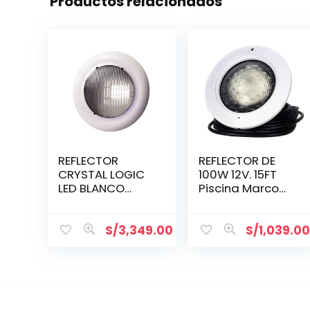
Productos relacionados
REFLECTOR
REFLECTOR DE
CRYSTAL LOGIC
100W 12V. 15FT
LED BLANCO
Piscina Marco
POOL 70W.,12V.
Plastico,
LPLUS11030
SP058015 ,
HAYWARD
HAYWARD
S/
3,349.00
S/
1,039.0