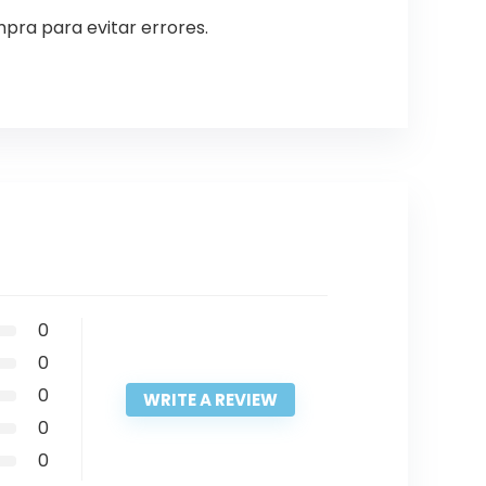
pra para evitar errores.
0
0
0
WRITE A REVIEW
0
0