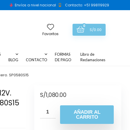
Envíos a nivel nacional
Contacto: +51 998119929
0
S/
0.00
Favoritos
S
FORMAS
Libro de
BLOG
CONTACTO
DE PAGO
Reclamaciones
cero. SP0580S15
2V.
S/
1,080.00
580S15
AÑADIR AL
CARRITO