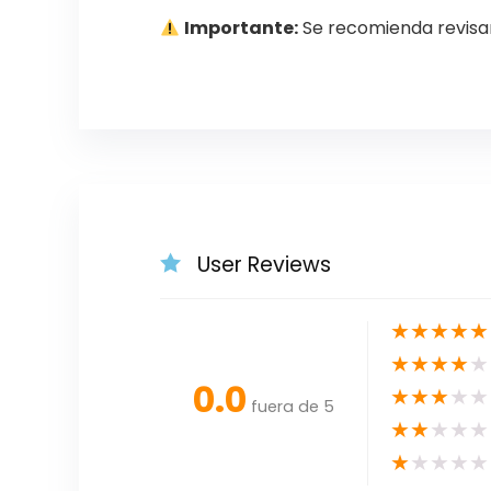
Importante:
Se recomienda revisar
User Reviews
★
★
★
★
★
★
★
★
★
★
0.0
★
★
★
★
★
fuera de 5
★
★
★
★
★
★
★
★
★
★