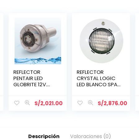
REFLECTOR
REFLECTOR
PENTAIR LED
CRYSTAL LOGIC
GLOBRITE 12V.
LED BLANCO SPA
(602053)
35W.,12V. X
LSLUS11030
HAYWARD
0
S/
2,021.00
S/
2,876.00
Descripción
Valoraciones (0)