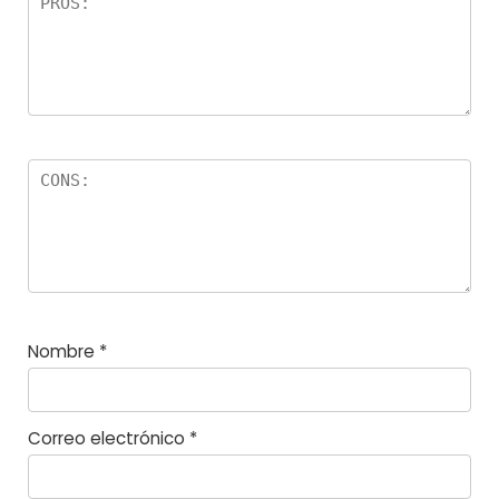
la
s
Nombre
*
Correo electrónico
*