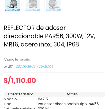
REFLECTOR de adosar
direccionable PAR56, 300W, 12V,
MR16, acero inox. 304, IP68
Añade tu reseña
217
DECORATIVOS ACUÁTICOS
S/
1,110.00
Característica
Detalle
Modelo
84215
Tipo
Reflector direccionable tipo PAR56
Potencia máxima
300 W