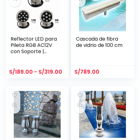
Reflector LED para
Cascada de fibra
Pileta RGB AC12V
de vidrio de 100 cm
con Soporte |
Modelos 9W, 12W y
18W
S/
189.00
-
S/
319.00
S/
789.00