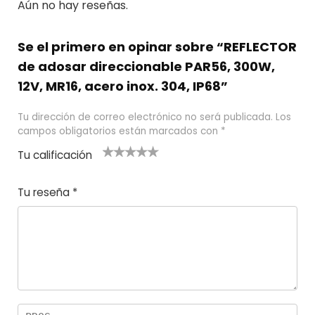
Aún no hay reseñas.
Se el primero en opinar sobre “REFLECTOR
de adosar direccionable PAR56, 300W,
12V, MR16, acero inox. 304, IP68”
Tu dirección de correo electrónico no será publicada.
Los
campos obligatorios están marcados con
*
Tu calificación
1
2
3 de 5
4 de 5
5 de 5
d
de
estrel
estrella
estrellas
Tu reseña
*
e
5
las
s
5
estr
e
ella
st
s
r
el