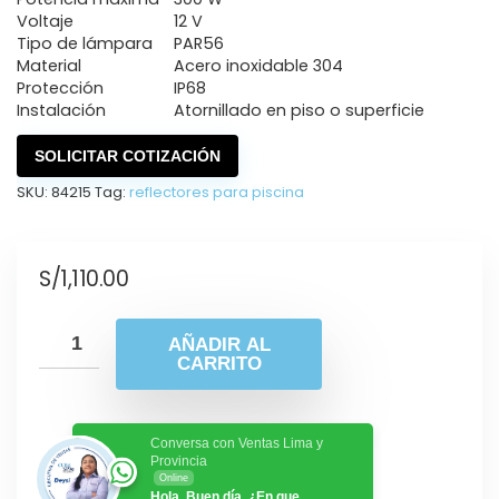
Voltaje
12 V
Tipo de lámpara
PAR56
Material
Acero inoxidable 304
Protección
IP68
Instalación
Atornillado en piso o superficie
SOLICITAR COTIZACIÓN
SKU:
84215
Tag:
reflectores para piscina
S/
1,110.00
AÑADIR AL
CARRITO
Conversa con Ventas Lima y
Provincia
Online
Hola, Buen día. ¿En que