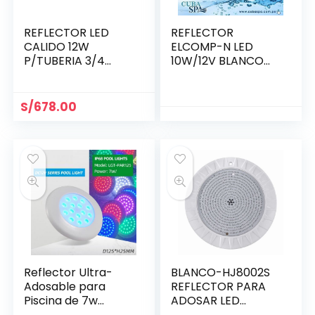
REFLECTOR LED
REFLECTOR
CALIDO 12W
ELCOMP-N LED
P/TUBERIA 3/4
10W/12V BLANCO
MARCO DE ACERO
FRIO Y COLOR
HJ-WM-SS152
S/
678.00
Reflector Ultra-
BLANCO-HJ8002S
Adosable para
REFLECTOR PARA
Piscina de 7w
ADOSAR LED
BLANCO Ø 125 mm
BLANCO 18W