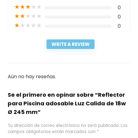
★
★
★
★
★
0
★
★
★
★
★
0
★
★
★
★
★
0
WRITE A REVIEW
Aún no hay reseñas.
Se el primero en opinar sobre “Reflector
para Piscina adosable Luz Calida de 18w
Ø 245 mm”
Tu dirección de correo electrónico no será publicada.
Los
campos obligatorios están marcados con
*