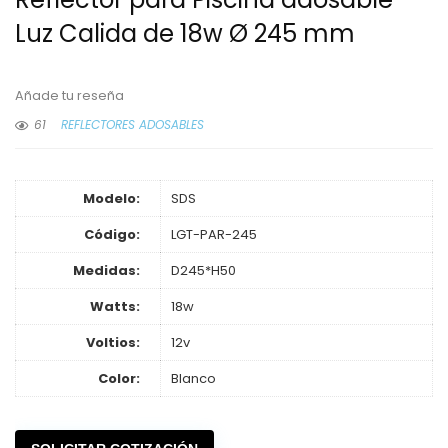
Luz Calida de 18w Ø 245 mm
Añade tu reseña
61
REFLECTORES ADOSABLES
Modelo:
SDS
Código:
LGT-PAR-245
Medidas:
D245*H50
Watts:
18w
Voltios:
12v
Color:
Blanco