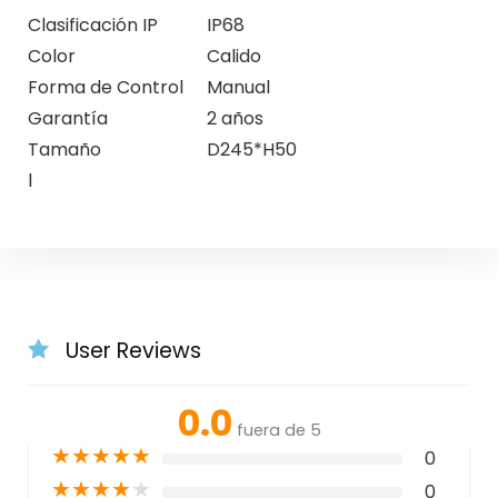
Clasificación IP
IP68
Color
Calido
Forma de Control
Manual
Garantía
2 años
Tamaño
D245*H50
l
User Reviews
0.0
fuera de 5
★
★
★
★
★
0
★
★
★
★
★
0