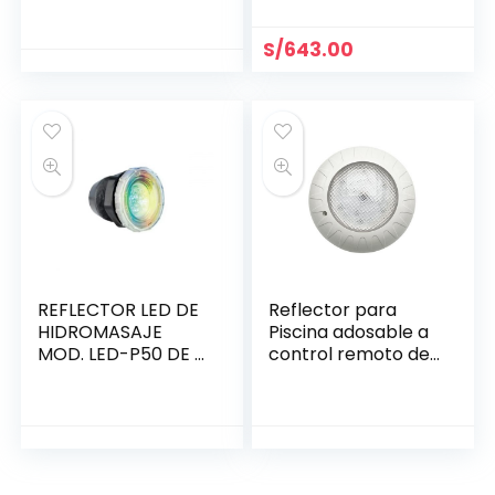
S/
643.00
REFLECTOR LED DE
Reflector para
HIDROMASAJE
Piscina adosable a
MOD. LED-P50 DE 2
control remoto de
WATTS, 12V.
18w RGB Ø 230 mm
(88041101)