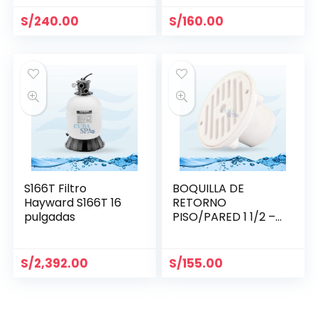
S/
240.00
S/
160.00
S166T Filtro
BOQUILLA DE
Hayward S166T 16
RETORNO
pulgadas
PISO/PARED 1 1/2 –
HAYWARD
S/
2,392.00
S/
155.00