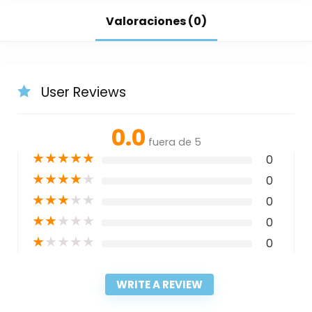
Valoraciones (0)
User Reviews
0.0
fuera de 5
★
★
★
★
★
0
★
★
★
★
★
0
★
★
★
★
★
0
★
★
★
★
★
0
★
★
★
★
★
0
WRITE A REVIEW