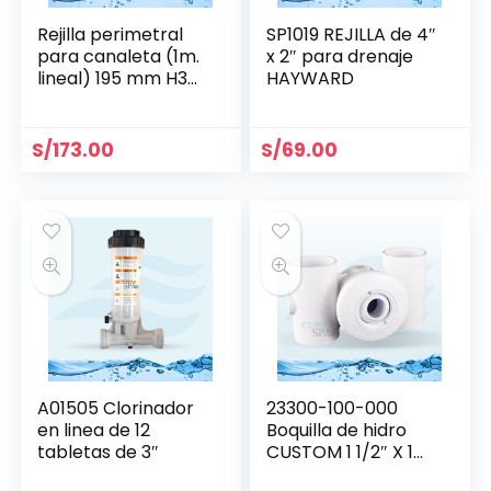
Rejilla perimetral
SP1019 REJILLA de 4″
para canaleta (1m.
x 2″ para drenaje
lineal) 195 mm H35
HAYWARD
mm- Aquant
S/
173.00
S/
69.00
A01505 Clorinador
23300-100-000
en linea de 12
Boquilla de hidro
tabletas de 3″
CUSTOM 1 1/2″ X 1
1/2″