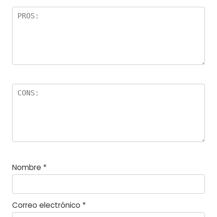
el
la
s
Nombre
*
Correo electrónico
*