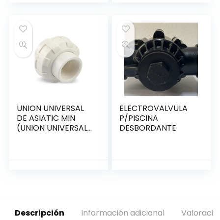
UNION UNIVERSAL
ELECTROVALVULA
DE ASIATIC MIN
P/PISCINA
(UNION UNIVERSAL,
DESBORDANTE
ADAPTADOR,
O’RING)
Descripción
Información adicional
Valoracio