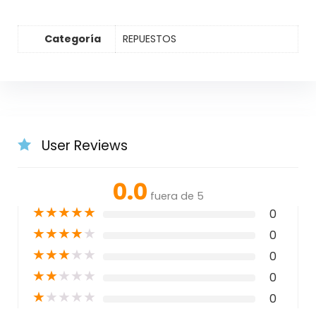
Categoría
REPUESTOS
User Reviews
0.0
fuera de 5
★
★
★
★
★
0
★
★
★
★
★
0
★
★
★
★
★
0
★
★
★
★
★
0
★
★
★
★
★
0