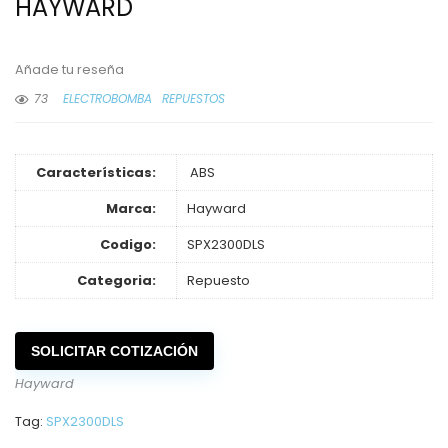
HAYWARD
Añade tu reseña
73
ELECTROBOMBA
REPUESTOS
Características:
ABS
Marca:
Hayward
Codigo:
SPX2300DLS
Categoria:
Repuesto
SOLICITAR COTIZACIÓN
Hayward
Tag:
SPX2300DLS