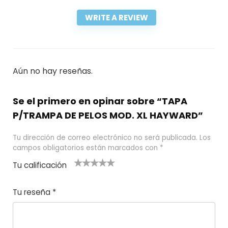
WRITE A REVIEW
Aún no hay reseñas.
Se el primero en opinar sobre “TAPA
P/TRAMPA DE PELOS MOD. XL HAYWARD”
Tu dirección de correo electrónico no será publicada.
Los
campos obligatorios están marcados con
*
Tu calificación
1
2
3 de 5
4 de 5
5 de 5
d
de
estrel
estrella
estrellas
Tu reseña
*
e
5
las
s
5
estr