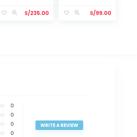
WG1051AV
WATERWAY PARA
BLOWER
S/
235.00
S/
99.00
0
0
0
WRITE A REVIEW
0