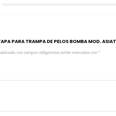
 “TAPA PARA TRAMPA DE PELOS BOMBA MOD. ASIAT
ublicada.
Los campos obligatorios están marcados con
*