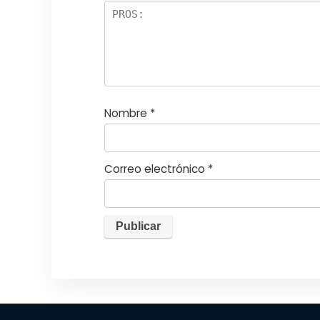
el
la
s
Nombre
*
Correo electrónico
*