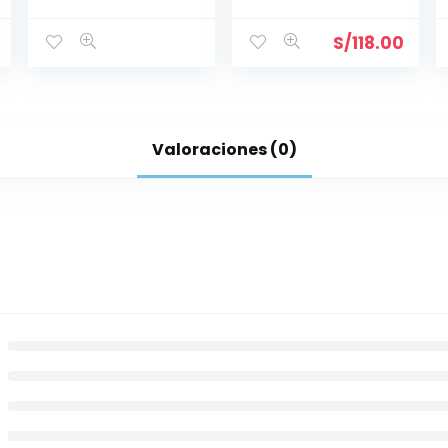
RGB Ø 205 mm
BASE 1.5″ x 1.5″
HAYWARD
S/
118.00
Valoraciones (0)