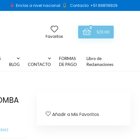
Envíos a nivel nacional
Contacto: +51 998119929
0
S/
0.00
Favoritos
S
FORMAS
Libro de
BLOG
CONTACTO
DE PAGO
Reclamaciones
BOMBA
Añadir a Mis Favoritos
CINAS