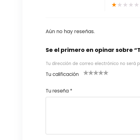
★
★
★
★
★
Aún no hay reseñas.
Se el primero en opinar sobre
Tu dirección de correo electrónico no será p
Tu calificación
1
2
3 de 5
4 de 5
5 de 5
d
de
estrel
estrella
estrellas
Tu reseña
*
e
5
las
s
5
estr
e
ella
st
s
r