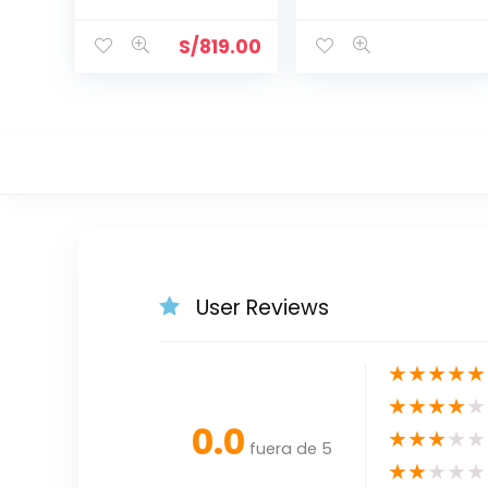
10 tabs R171096
IC40
S/
819.00
User Reviews
★
★
★
★
★
★
★
★
★
★
0.0
★
★
★
★
★
fuera de 5
★
★
★
★
★