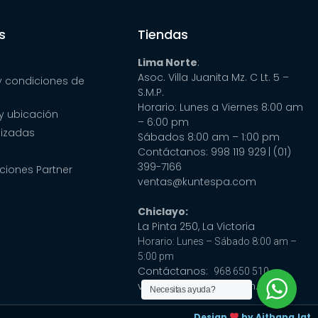
s
Tiendas
Lima Norte
:
Asoc. Villa Juanita Mz. C Lt. 5 –
y condiciones de
S.M.P.
Horario: Lunes a Viernes 8:00 am
y ubicación
– 6:00 pm
lizadas
Sábados 8:00 am – 1:00 pm
Contáctanos: 998 119 929
| (01)
399-7166
ciones Partner
ventas@kuntespa.com
Chiclayo:
La Pinta 250, La Victoria
Horario: Lunes – Sábado 8:00 am –
5:00 pm
Contáctanos:
968 650 510
ventas@cubaspa.com.pe
Necesitas ayuda?
Design
by Aithana.lat