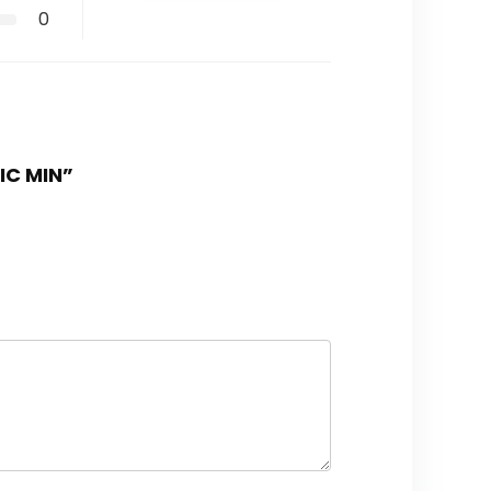
0
IC MIN”