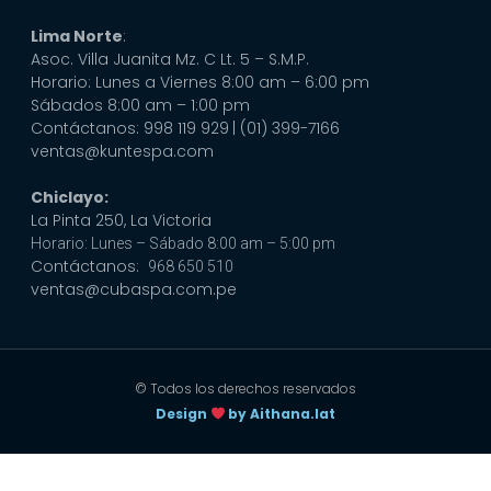
Lima Norte
:
Asoc. Villa Juanita Mz. C Lt. 5 – S.M.P.
Horario: Lunes a Viernes 8:00 am – 6:00 pm
Sábados 8:00 am – 1:00 pm
Contáctanos: 998 119 929
| (01) 399-7166
ventas@kuntespa.com
Chiclayo:
La Pinta 250, La Victoria
Horario: Lunes – Sábado 8:00 am – 5:00 pm
Contáctanos:
968 650 510
ventas@cubaspa.com.pe
© Todos los derechos reservados
Design
by Aithana.lat