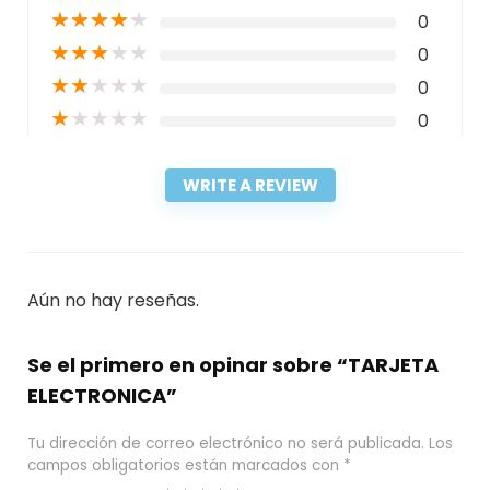
★
★
★
★
★
0
★
★
★
★
★
0
★
★
★
★
★
0
★
★
★
★
★
0
WRITE A REVIEW
Aún no hay reseñas.
Se el primero en opinar sobre “TARJETA
ELECTRONICA”
Tu dirección de correo electrónico no será publicada.
Los
campos obligatorios están marcados con
*