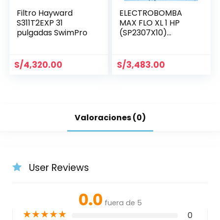
Filtro Hayward
ELECTROBOMBA
S311T2EXP 31
MAX FLO XL 1 HP
pulgadas SwimPro
(SP2307X10)
MONOFÁSICA
S/
4,320.00
S/
3,483.00
Valoraciones (0)
User Reviews
0.0
fuera de 5
★
★
★
★
★
0