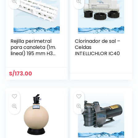
Rejilla perimetral
Clorinador de sal –
para canaleta (1m.
Celdas
lineal) 195 mm H35
INTELLICHLOR IC40
mm- Aquant
S/
173.00