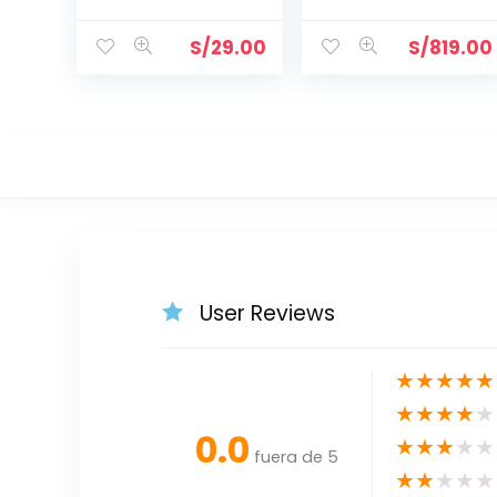
-SP1022C
10 tabs R171096
S/
29.00
S/
819.00
User Reviews
★
★
★
★
★
★
★
★
★
★
0.0
★
★
★
★
★
fuera de 5
★
★
★
★
★