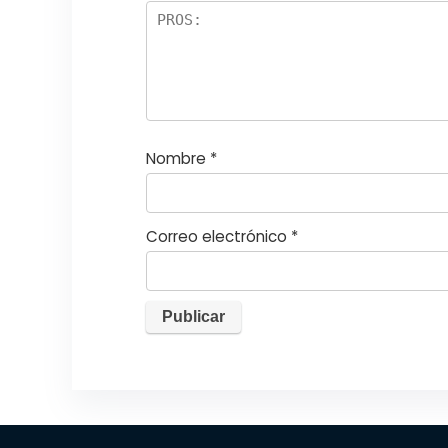
el
la
s
Nombre
*
Correo electrónico
*