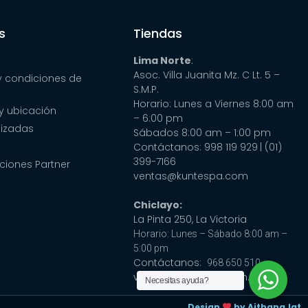
s
Tiendas
Lima Norte
:
Asoc. Villa Juanita Mz. C Lt. 5 –
y condiciones de
S.M.P.
Horario: Lunes a Viernes 8:00 am
y ubicación
– 6:00 pm
lizadas
Sábados 8:00 am – 1:00 pm
Contáctanos: 998 119 929
| (01)
399-7166
ciones Partner
ventas@kuntespa.com
Chiclayo:
La Pinta 250, La Victoria
Horario: Lunes – Sábado 8:00 am –
5:00 pm
Contáctanos:
968 650 510
ventas@cubaspa.com.pe
Necesitas ayuda?
Design
by Aithana.lat