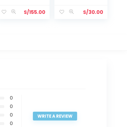
– HAYWARD
S/
155.00
S/
30.00
0
0
0
WRITE A REVIEW
0