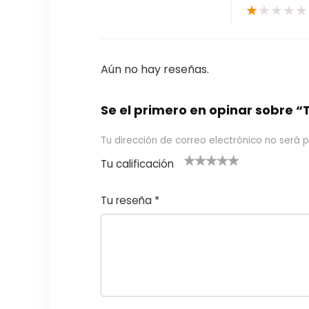
★
★
★
★
★
Aún no hay reseñas.
Se el primero en opinar sobr
Tu dirección de correo electrónico no será p
Tu calificación
1
2
3 de 5
4 de 5
5 de 5
d
de
estrel
estrella
estrellas
Tu reseña
*
e
5
las
s
5
estr
e
ella
st
s
r