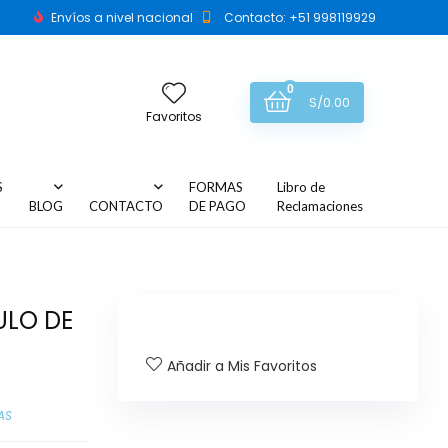
Envíos a nivel nacional
Contacto: +51 998119929
0
S/
0.00
Favoritos
S
FORMAS
Libro de
BLOG
CONTACTO
DE PAGO
Reclamaciones
ULO DE
Añadir a Mis Favoritos
AS