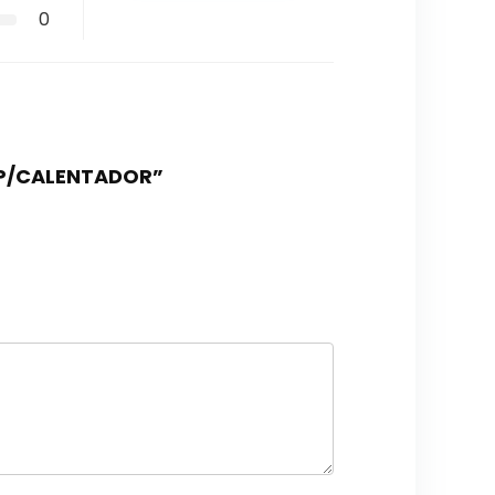
0
L P/CALENTADOR”