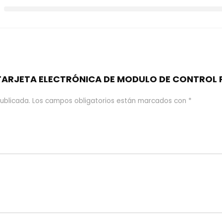
e “TARJETA ELECTRÓNICA DE MODULO DE CONTRO
ublicada.
Los campos obligatorios están marcados con
*