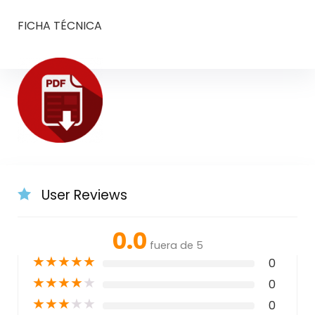
FICHA TÉCNICA
User Reviews
0.0
fuera de 5
★
★
★
★
★
0
★
★
★
★
★
0
★
★
★
★
★
0