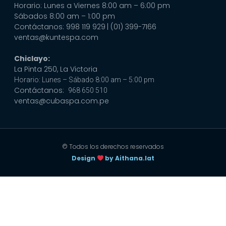
Horario: Lunes a Viernes 8:00 am – 6:00 pm
Sábados 8:00 am – 1:00 pm
Contáctanos: 998 119 929
| (01) 399-7166
ventas@kuntespa.com
Chiclayo:
La Pinta 250, La Victoria
Horario: Lunes – Sábado 8:00 am – 5:00 pm
Contáctanos:
968 650 510
ventas@cubaspa.com.pe
© Todos los derechos reservados
Design
by Aithana.lat