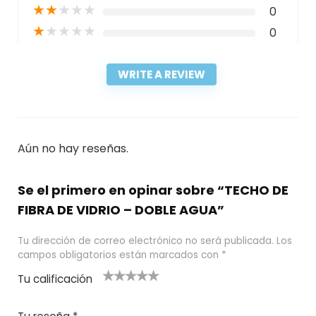
★
★
★
★
★
0
★
★
★
★
★
0
WRITE A REVIEW
Aún no hay reseñas.
Se el primero en opinar sobre “TECHO DE
FIBRA DE VIDRIO – DOBLE AGUA”
Tu dirección de correo electrónico no será publicada.
Los
campos obligatorios están marcados con
*
Tu calificación
1
2
3 de 5
4 de 5
5 de 5
d
de
estrel
estrella
estrellas