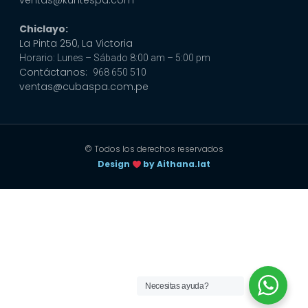
Chiclayo:
La Pinta 250, La Victoria
Horario: Lunes – Sábado 8:00 am – 5:00 pm
Contáctanos:
968 650 510
ventas@cubaspa.com.pe
© Todos los derechos reservados
Design
by Aithana.lat
Necesitas ayuda?