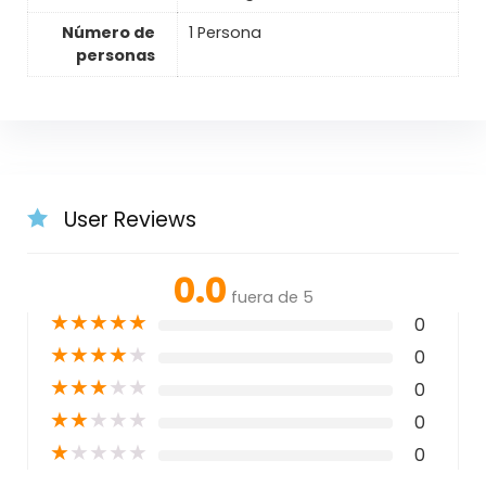
Número de
1 Persona
personas
User Reviews
0.0
fuera de 5
★
★
★
★
★
0
★
★
★
★
★
0
★
★
★
★
★
0
★
★
★
★
★
0
★
★
★
★
★
0