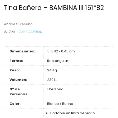
Tina Bañera – BAMBINA III 151*82
Añade tu reseña
700
TINAS BAÑERAS
Dimensiones:
151 x 82 x 0.45 cm
Forma:
Rectangular
Peso:
24 Kg
Volumen:
230 Lt
Nº de
1 Persona
Personas:
Color:
Blanco / Bonne
Portable en fibra de vidrio