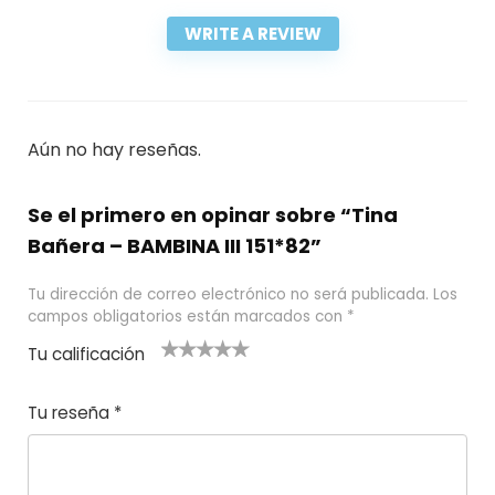
WRITE A REVIEW
Aún no hay reseñas.
Se el primero en opinar sobre “Tina
Bañera – BAMBINA III 151*82”
Tu dirección de correo electrónico no será publicada.
Los
campos obligatorios están marcados con
*
Tu calificación
1
2
3 de 5
4 de 5
5 de 5
d
de
estrel
estrella
estrellas
Tu reseña
*
e
5
las
s
5
estr