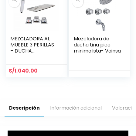
MEZCLADORA AL
Mezcladora de
MUEBLE 3 PERILLAS
ducha tina pico
– DUCHA
minimalista- Vainsa
TELÉFONO –
CASCADA /
MINIMALISTA
S/
1,040.00
Descripción
Información adicional
Valoracio