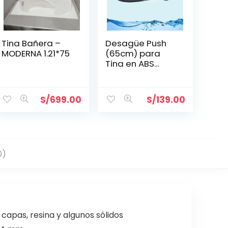
Tina Bañera –
Desagüe Push
MODERNA 1.21*75
(65cm) para
Tina en ABS
Cromado/Bronc
e
S/
699.00
S/
139.00
0)
capas, resina y algunos sólidos