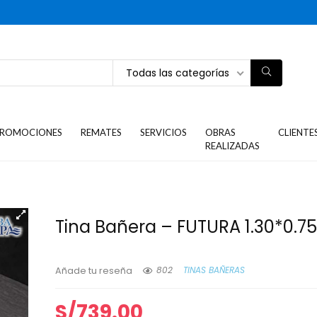
Todas las categorías
ROMOCIONES
REMATES
SERVICIOS
OBRAS
CLIENTE
REALIZADAS
Tina Bañera – FUTURA 1.30*0.7
802
TINAS BAÑERAS
Añade tu reseña
S/
739.00