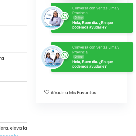
Conversa con Ventas Lima y
Provincia
Online
Hola, Buen día. ¿En que
podemos ayudarle?
Conversa con Ventas Lima y
Provincia
ra
Online
Hola, Buen día. ¿En que
podemos ayudarle?
Añadir a Mis Favoritos
era, eleva la altura un mínimo 9 y un máximo 15 cm dependi
separado