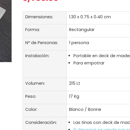
Dimensiones:
1.30 x 0.75 x 0.40 cm
Forma:
Rectangular
Nº de Personas:
1 persona
Instalación:
Portable en deck de made
Para empotrar
Volumen:
215 Lt
Peso:
17 Kg
Color:
Blanco / Bonne
Consideración:
Las tinas con deck de mad
El desagüe se vende por 