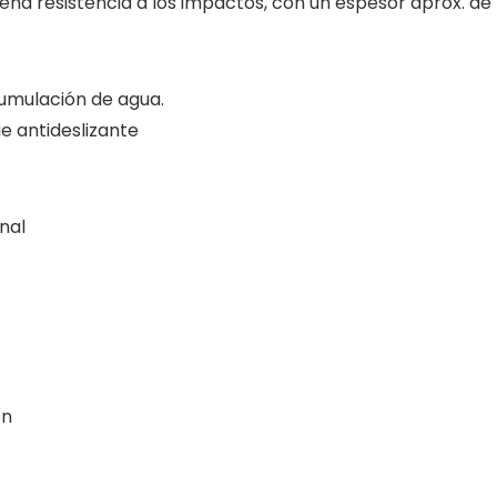
na resistencia a los impactos, con un espesor aprox. de
cumulación de agua.
e antideslizante
nal
ón