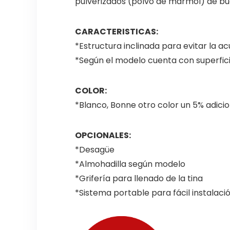
pulverizados (polvo de mármol) de bue
CARACTERISTICAS:
*Estructura inclinada para evitar la a
*Según el modelo cuenta con superfici
COLOR:
*Blanco, Bonne otro color un 5% adicio
OPCIONALES:
*Desagüe
*Almohadilla según modelo
*Grifería para llenado de la tina
*Sistema portable para fácil instalaci