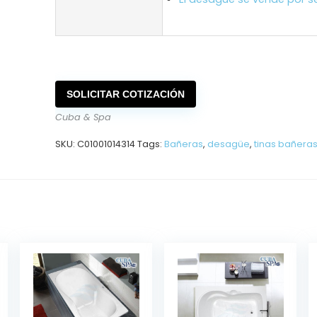
SOLICITAR COTIZACIÓN
Cuba & Spa
SKU:
C01001014314
Tags:
Bañeras
,
desagüe
,
tinas bañera