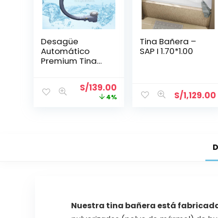
Desagüe
Tina Bañera –
Automático
SAP I 1.70*1.00
Premium Tina
ABS
Cromado/Bronc
S/
139.00
e (65cm)
S/
1,129.00
4%
D
Nuestra tina bañera está fabricada