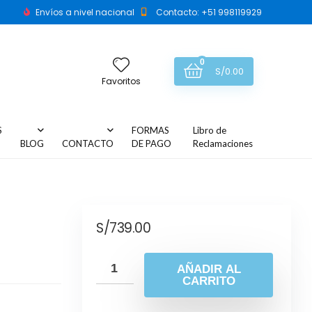
Envíos a nivel nacional
Contacto: +51 998119929
0
S/
0.00
Favoritos
S
FORMAS
Libro de
BLOG
CONTACTO
DE PAGO
Reclamaciones
5
S/
739.00
AÑADIR AL
CARRITO