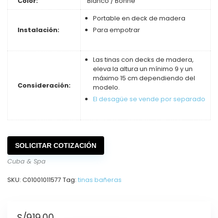
Color:
Blanco / Bonne
Portable en deck de madera
Instalación:
Para empotrar
Las tinas con decks de madera,
eleva la altura un mínimo 9 y un
máximo 15 cm dependiendo del
Consideración:
modelo.
El desagüe se vende por separado
SOLICITAR COTIZACIÓN
Cuba & Spa
SKU:
C01001011577
Tag:
tinas bañeras
S/
919.00