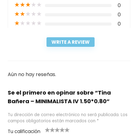
★
★
★
★
★
0
★
★
★
★
★
0
★
★
★
★
★
0
WRITE A REVIEW
Aún no hay reseñas.
Se el primero en opinar sobre “Tina
Bañera – MINIMALISTA IV 1.50*0.80”
Tu dirección de correo electrónico no será publicada.
Los
campos obligatorios están marcados con
*
Tu calificación
1
2
3 de 5
4 de 5
5 de 5