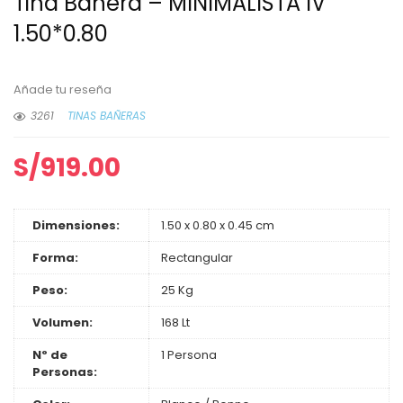
Tina Bañera – MINIMALISTA IV
1.50*0.80
Añade tu reseña
3261
TINAS BAÑERAS
S/
919.00
Dimensiones:
1.50 x 0.80 x 0.45 cm
Forma:
Rectangular
Peso:
25 Kg
Volumen:
168 Lt
Nº de
1 Persona
Personas: