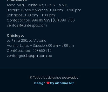
Lima Norte
:
Asoc. Villa Juanita Mz. C Lt. 5 – S.M.P.
Horario: Lunes a Viernes 8:00 am – 6:00 pm
Sábados 8:00 am – 1:00 pm
Contáctanos: 998 119 929
| (01) 399-7166
ventas@kuntespa.com
Chiclayo:
La Pinta 250, La Victoria
Horario: Lunes – Sábado 8:00 am – 5:00 pm
Contáctanos:
968 650 510
ventas@cubaspa.com.pe
© Todos los derechos reservados
Design
by Aithana.lat