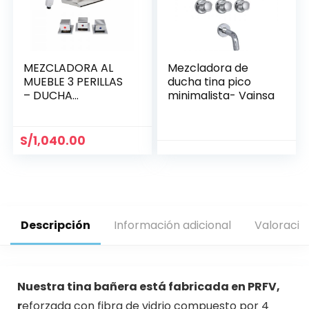
MEZCLADORA AL
Mezcladora de
MUEBLE 3 PERILLAS
ducha tina pico
– DUCHA
minimalista- Vainsa
TELÉFONO –
CASCADA /
MINIMALISTA
S/
1,040.00
Descripción
Información adicional
Valoracio
Nuestra tina bañera está fabricada en PRFV,
r
eforzada con fibra de vidrio compuesto por 4