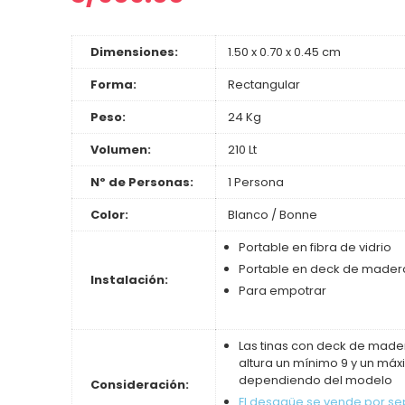
Dimensiones:
1.50 x 0.70 x 0.45 cm
Forma:
Rectangular
Peso:
24 Kg
Volumen:
210 Lt
Nº de Personas:
1 Persona
Color:
Blanco / Bonne
Portable en fibra de vidrio
Portable en deck de mader
Instalación:
Para empotrar
Las tinas con deck de mader
altura un mínimo 9 y un máx
dependiendo del modelo
Consideración:
El desagüe se vende por s