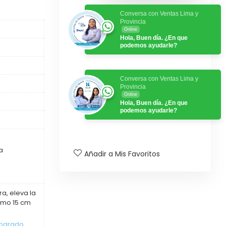
Conversa con Ventas Lima y
Provincia
Online
Hola, Buen día. ¿En que
podemos ayudarle?
Conversa con Ventas Lima y
Provincia
Online
Hola, Buen día. ¿En que
podemos ayudarle?
a
Añadir a Mis Favoritos
a, eleva la
imo 15 cm
eparado