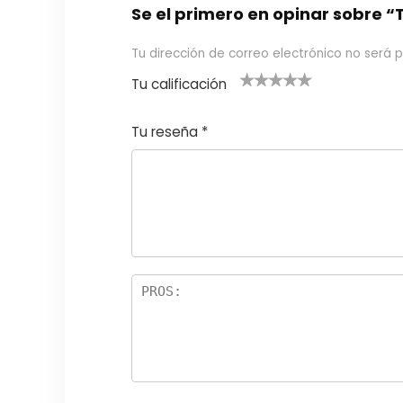
Se el primero en opinar sobre “
Tu dirección de correo electrónico no será p
Tu calificación
1
2
3 de 5
4 de 5
5 de 5
d
de
estrel
estrella
estrellas
Tu reseña
*
e
5
las
s
5
estr
e
ella
st
s
r
el
la
s