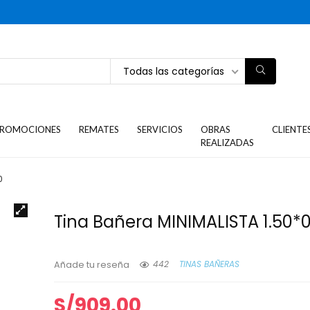
Todas las categorías
ROMOCIONES
REMATES
SERVICIOS
OBRAS
CLIENTE
REALIZADAS
0
Tina Bañera MINIMALISTA 1.50*0
442
TINAS BAÑERAS
Añade tu reseña
S/
909.00