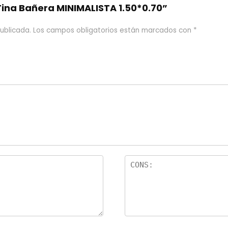
Tina Bañera MINIMALISTA 1.50*0.70”
ublicada.
Los campos obligatorios están marcados con
*