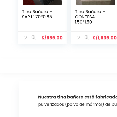
Tina Bañera –
Tina Bañera –
SAP I 1.70*0.85
CONTESA
1.50*1.50
S/
959.00
S/
1,639.00
Nuestra tina bañera está fabricada
pulverizados (polvo de mármol) de bue