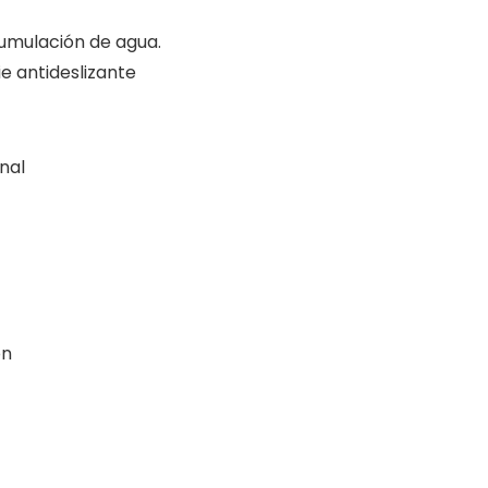
cumulación de agua.
e antideslizante
nal
ón