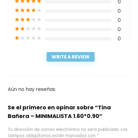
★
★
★
★
★
0
★
★
★
★
★
0
★
★
★
★
★
0
★
★
★
★
★
0
★
★
★
★
★
0
WRITE A REVIEW
Aún no hay reseñas.
Se el primero en opinar sobre “Tina
Bañera – MINIMALISTA 1.60*0.90”
Tu dirección de correo electrónico no será publicada.
Los
campos obligatorios están marcados con
*