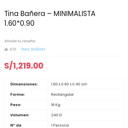
Tina Bañera – MINIMALISTA
1.60*0.90
Añade tu reseña
670
TINAS BAÑERAS
S/
1,219.00
Dimensiones:
1.60 x 0.90 x 0.40 cm
Forma:
Rectangular
Peso:
16 Kg
Volumen:
240 Lt
Nº de
1 Persona