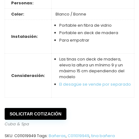
Personas:
Color:
Blanco / Bonne
Portable en fibra de vidrio
Portable en deck de madera
Instalación:
Para empotrar
Las tinas con deck de madera,
eleva la altura un mínimo 9 y un
máximo 15 cm dependiendo del
Consideración:
modelo
El desagüe se vende por separado
SOLICITAR COTIZACIÓN
Cuba & Spa
SKU:
C011019949
Tags:
Bañeras
,
C011019949
,
tina bañera