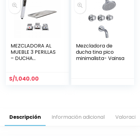
MEZCLADORA AL
Mezcladora de
MUEBLE 3 PERILLAS
ducha tina pico
– DUCHA
minimalista- Vainsa
TELÉFONO –
CASCADA /
MINIMALISTA
S/
1,040.00
Descripción
Información adicional
Valoracio