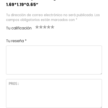
1.69*1.19*0.65”
Tu dirección de correo electrónico no será publicada.
Los
campos obligatorios están marcados con
*
Tu calificación
1
2
3 de 5
4 de 5
5 de 5
d
de
estrel
estrella
estrellas
Tu reseña
*
e
5
las
s
5
estr
e
ella
st
s
r
el
la
s