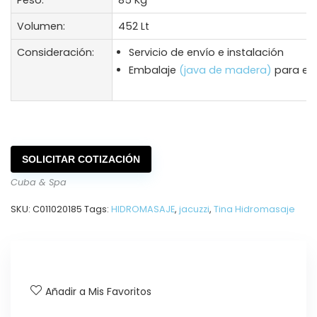
Peso:
85 Kg
Volumen:
452 Lt
Consideración:
Servicio de envío e instalación
Embalaje
(java de madera)
para env
SOLICITAR COTIZACIÓN
Cuba & Spa
SKU:
C011020185
Tags:
HIDROMASAJE
,
jacuzzi
,
Tina Hidromasaje
Añadir a Mis Favoritos