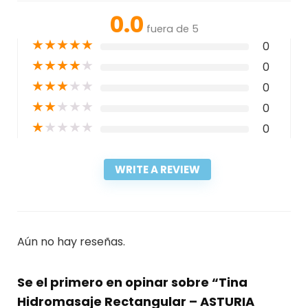
0.0
fuera de 5
★
★
★
★
★
0
★
★
★
★
★
0
★
★
★
★
★
0
★
★
★
★
★
0
★
★
★
★
★
0
WRITE A REVIEW
Aún no hay reseñas.
Se el primero en opinar sobre “Tina
Hidromasaje Rectangular – ASTURIA