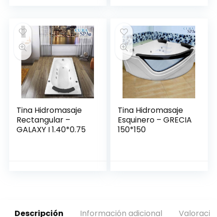
Tina Hidromasaje
Tina Hidromasaje
Rectangular –
Esquinero – GRECIA
GALAXY I 1.40*0.75
150*150
Descripción
Información adicional
Valoracio