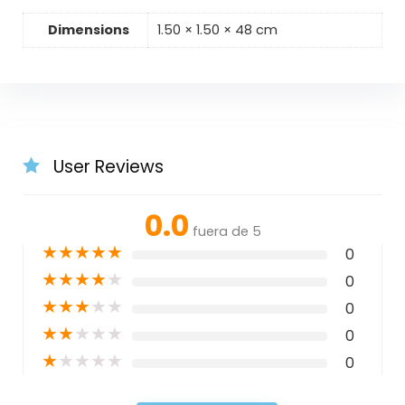
Dimensions
1.50 × 1.50 × 48 cm
User Reviews
0.0
fuera de 5
★
★
★
★
★
0
★
★
★
★
★
0
★
★
★
★
★
0
★
★
★
★
★
0
★
★
★
★
★
0