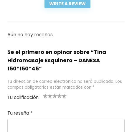
WRITE A REVIEW
Aún no hay reseñas.
Se el primero en opinar sobre “Tina
Hidromasaje Esquinero – DANESA
150*150*45”
Tu dirección de correo electrónico no será publicada.
Los
campos obligatorios están marcados con
*
Tu calificación
1
2
3 de 5
4 de 5
5 de 5
d
de
estrel
estrella
estrellas
Tu reseña
*
e
5
las
s
5
estr