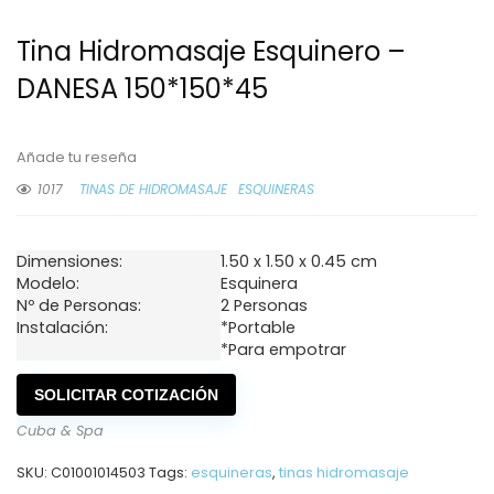
Tina Hidromasaje Esquinero –
DANESA 150*150*45
Añade tu reseña
1017
TINAS DE HIDROMASAJE
ESQUINERAS
Dimensiones:
1.50 x 1.50 x 0.45 cm
Modelo:
Esquinera
Nº de Personas:
2 Personas
Instalación:
*Portable
*Para empotrar
SOLICITAR COTIZACIÓN
Cuba & Spa
SKU:
C01001014503
Tags:
esquineras
,
tinas hidromasaje