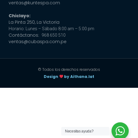
ventas@kuntespa.com
Chiclayo:
La Pinta 250, La Victoria
Horario: Lunes – Sábado 8:00 am – 5:00 pm
Contáctanos:
968 650 510
ventas@cubaspa.com.pe
© Todos los derechos reservados
Design
by Aithana.lat
Necesitas ayuda?