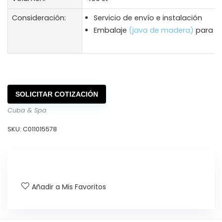
Consideración:
Servicio de envío e instalación
Embalaje
(java de madera)
para en
SOLICITAR COTIZACIÓN
Cuba & Spa
SKU:
C011015578
Añadir a Mis Favoritos