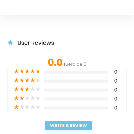
User Reviews
0.0
fuera de 5
★
★
★
★
★
0
★
★
★
★
★
0
★
★
★
★
★
0
★
★
★
★
★
0
★
★
★
★
★
0
WRITE A REVIEW