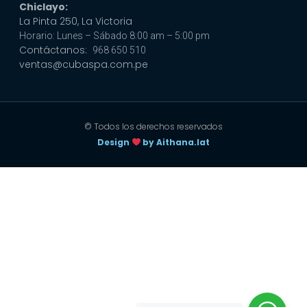
Chiclayo:
La Pinta 250, La Victoria
Horario: Lunes – Sábado 8:00 am – 5:00 pm
Contáctanos:
968 650 510
ventas@cubaspa.com.pe
© Todos los derechos reservados
Design
by Aithana.lat