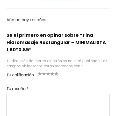
Aún no hay reseñas.
Se el primero en opinar sobre “Tina
Hidromasaje Rectangular – MINIMALISTA
1.80*0.85”
Tu dirección de correo electrónico no será publicada.
Los
campos obligatorios están marcados con
*
Tu calificación
1
2
3 de 5
4 de 5
5 de 5
d
de
estrel
estrella
estrellas
Tu reseña
*
e
5
las
s
5
estr
e
ella
st
s