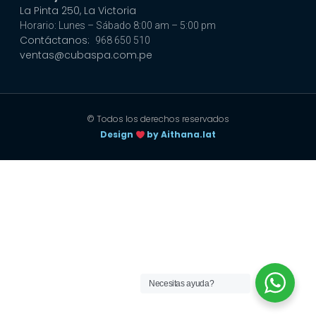
La Pinta 250, La Victoria
Horario: Lunes – Sábado 8:00 am – 5:00 pm
Contáctanos:
968 650 510
ventas@cubaspa.com.pe
© Todos los derechos reservados
Design
by Aithana.lat
Necesitas ayuda?