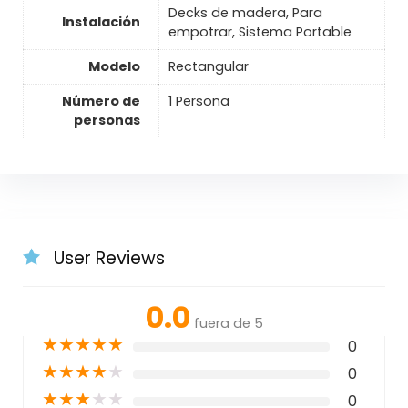
Decks de madera, Para
Instalación
empotrar, Sistema Portable
Modelo
Rectangular
Número de
1 Persona
personas
User Reviews
0.0
fuera de 5
★
★
★
★
★
0
★
★
★
★
★
0
★
★
★
★
★
0