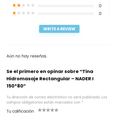
★
★
★
★
★
0
★
★
★
★
★
0
WRITE A REVIEW
Aún no hay reseñas.
Se el primero en opinar sobre “Tina
Hidromasaje Rectangular – NADER I
150*80”
Tu dirección de correo electrónico no será publicada.
Los
campos obligatorios están marcados con
*
Tu calificación
1
2
3 de 5
4 de 5
5 de 5