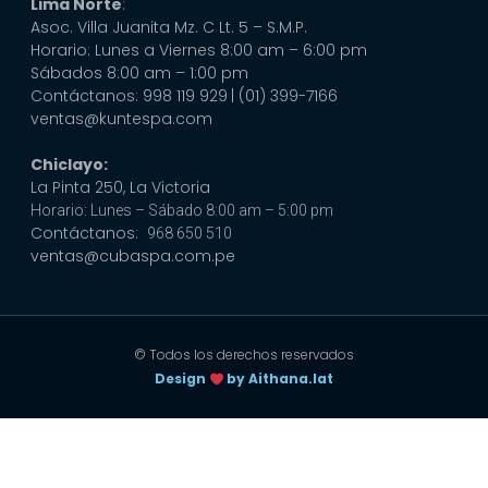
Lima Norte
:
Asoc. Villa Juanita Mz. C Lt. 5 – S.M.P.
Horario: Lunes a Viernes 8:00 am – 6:00 pm
Sábados 8:00 am – 1:00 pm
Contáctanos: 998 119 929
| (01) 399-7166
ventas@kuntespa.com
Chiclayo:
La Pinta 250, La Victoria
Horario: Lunes – Sábado 8:00 am – 5:00 pm
Contáctanos:
968 650 510
ventas@cubaspa.com.pe
© Todos los derechos reservados
Design
by Aithana.lat