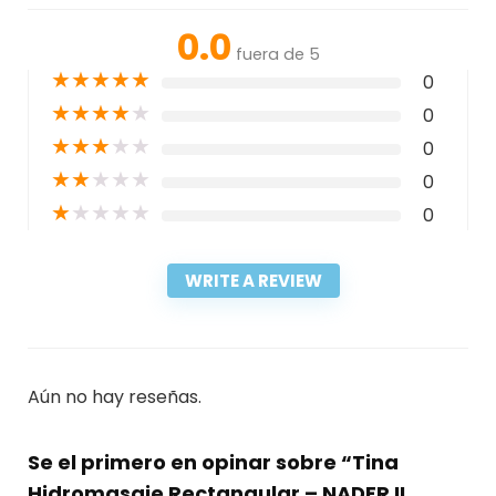
0.0
fuera de 5
★
★
★
★
★
0
★
★
★
★
★
0
★
★
★
★
★
0
★
★
★
★
★
0
★
★
★
★
★
0
WRITE A REVIEW
Aún no hay reseñas.
Se el primero en opinar sobre “Tina
Hidromasaje Rectangular – NADER II