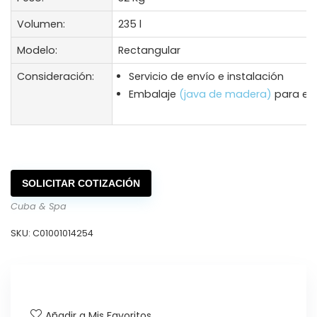
Volumen:
235 l
Modelo:
Rectangular
Consideración:
Servicio de envío e instalación
Embalaje
(java de madera)
para env
SOLICITAR COTIZACIÓN
Cuba & Spa
SKU:
C01001014254
Añadir a Mis Favoritos