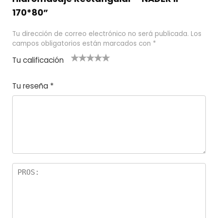
170*80”
Tu dirección de correo electrónico no será publicada.
Los
campos obligatorios están marcados con
*
Tu calificación
1
2
3 de 5
4 de 5
5 de 5
d
de
estrel
estrella
estrellas
Tu reseña
*
e
5
las
s
5
estr
e
ella
st
s
r
el
la
s