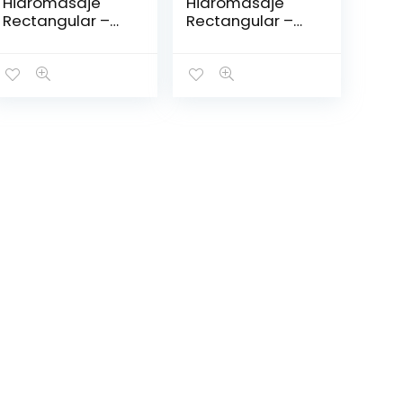
Hidromasaje
Hidromasaje
Rectangular –
Rectangular –
BORA BORA
CLEOPATRA
1.75*1.00
2.08*1.44