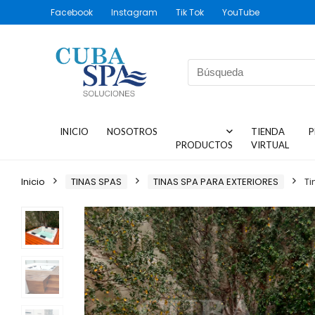
Facebook
Instagram
Tik Tok
YouTube
INICIO
NOSOTROS
TIENDA
P
PRODUCTOS
VIRTUAL
Inicio
TINAS SPAS
TINAS SPA PARA EXTERIORES
Ti