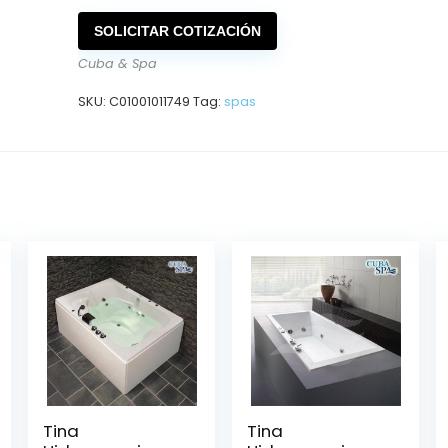
SOLICITAR COTIZACIÓN
Cuba & Spa
SKU:
C01001011749
Tag:
spas
Tina
Tina