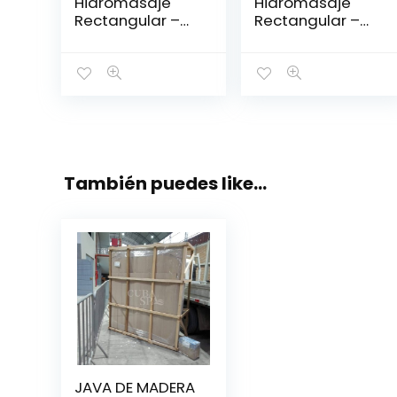
Hidromasaje
Hidromasaje
Rectangular –
Rectangular –
ZEUS 170*75
ROMANA
IZQUIERDA180*12
0*43
También puedes like…
JAVA DE MADERA