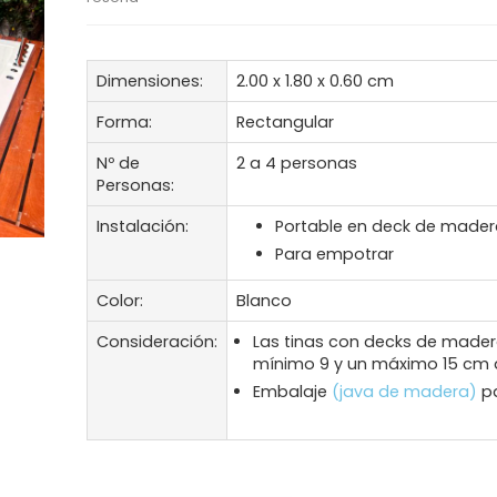
Dimensiones:
2.00 x 1.80 x 0.60 cm
Forma:
Rectangular
Nº de
2 a 4 personas
Personas:
Instalación:
Portable en deck de made
Para empotrar
Color:
Blanco
Consideración:
Las tinas con decks de madera
mínimo 9 y un máximo 15 cm
Embalaje
(java de madera)
pa