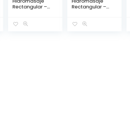
Hidromasaje
Hidromasaje
Rectangular –
Rectangular –
IGUAZÚ 180*120
MINIMALISTA I
140*80