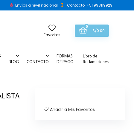
Envíos a nivel nacional
Contacto: +51 998119929
0
S/
0.00
Favoritos
S
FORMAS
Libro de
BLOG
CONTACTO
DE PAGO
Reclamaciones
ALISTA
Añadir a Mis Favoritos