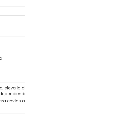
ra
, eleva la altura un
 dependiendo del modelo
ra envíos a provincia