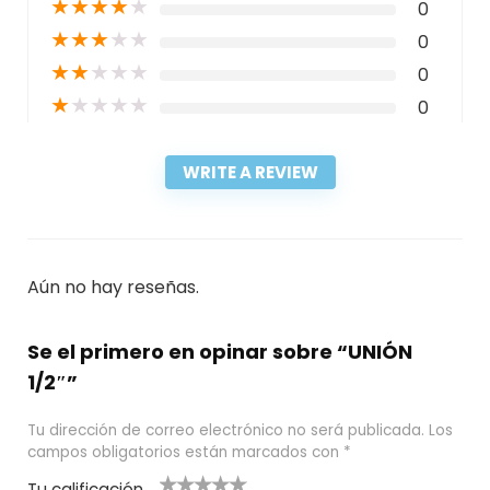
★
★
★
★
★
0
★
★
★
★
★
0
★
★
★
★
★
0
★
★
★
★
★
0
WRITE A REVIEW
Aún no hay reseñas.
Se el primero en opinar sobre “UNIÓN
1/2″”
Tu dirección de correo electrónico no será publicada.
Los
campos obligatorios están marcados con
*
Tu calificación