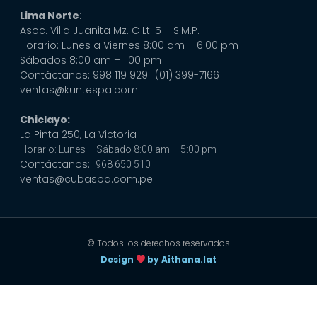
Lima Norte
:
Asoc. Villa Juanita Mz. C Lt. 5 – S.M.P.
Horario: Lunes a Viernes 8:00 am – 6:00 pm
Sábados 8:00 am – 1:00 pm
Contáctanos: 998 119 929
| (01) 399-7166
ventas@kuntespa.com
Chiclayo:
La Pinta 250, La Victoria
Horario: Lunes – Sábado 8:00 am – 5:00 pm
Contáctanos:
968 650 510
ventas@cubaspa.com.pe
© Todos los derechos reservados
Design
by Aithana.lat