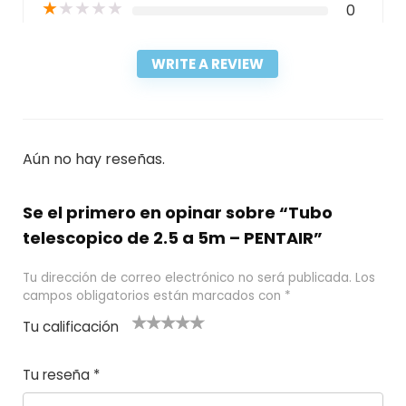
★
★
★
★
★
0
WRITE A REVIEW
Aún no hay reseñas.
Se el primero en opinar sobre “Tubo
telescopico de 2.5 a 5m – PENTAIR”
Tu dirección de correo electrónico no será publicada.
Los
campos obligatorios están marcados con
*
Tu calificación
1
2
3 de 5
4 de 5
5 de 5
d
de
estrel
estrella
estrellas
Tu reseña
*
e
5
las
s