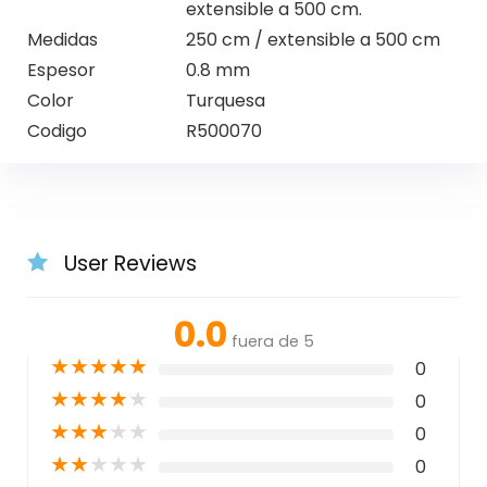
extensible a 500 cm.
Medidas
250 cm / extensible a 500 cm
Espesor
0.8 mm
Color
Turquesa
Codigo
R500070
User Reviews
0.0
fuera de 5
★
★
★
★
★
0
★
★
★
★
★
0
★
★
★
★
★
0
★
★
★
★
★
0