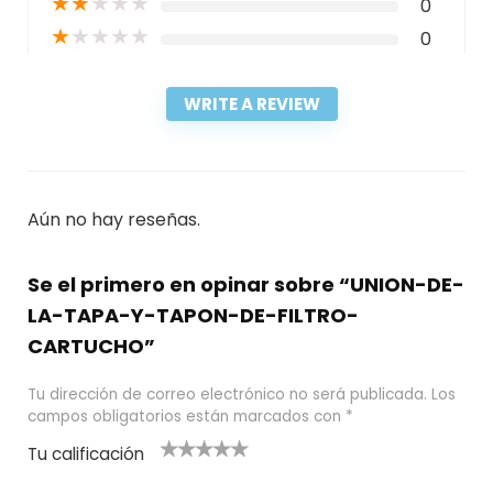
★
★
★
★
★
0
★
★
★
★
★
0
WRITE A REVIEW
Aún no hay reseñas.
Se el primero en opinar sobre “UNION-DE-
LA-TAPA-Y-TAPON-DE-FILTRO-
CARTUCHO”
Tu dirección de correo electrónico no será publicada.
Los
campos obligatorios están marcados con
*
Tu calificación
1
2
3 de 5
4 de 5
5 de 5