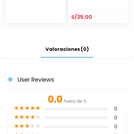
BRILLANTE 21.5 MM
S/
35.00
Valoraciones (0)
User Reviews
0.0
fuera de 5
★
★
★
★
★
0
★
★
★
★
★
0
★
★
★
★
★
0