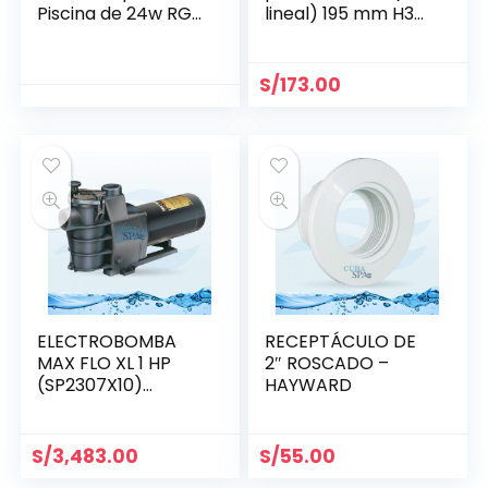
Piscina de 24w RGB
lineal) 195 mm H35
Ø 205 mm
mm- Aquant
S/
173.00
ELECTROBOMBA
RECEPTÁCULO DE
MAX FLO XL 1 HP
2″ ROSCADO –
(SP2307X10)
HAYWARD
MONOFÁSICA
S/
3,483.00
S/
55.00