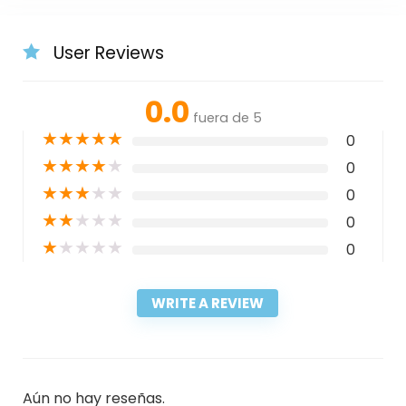
User Reviews
0.0
fuera de 5
★
★
★
★
★
0
★
★
★
★
★
0
★
★
★
★
★
0
★
★
★
★
★
0
★
★
★
★
★
0
WRITE A REVIEW
Aún no hay reseñas.