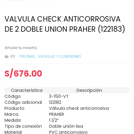
VALVULA CHECK ANTICORROSIVA
DE 2 DOBLE UNION PRAHER (122183)
Añade tu reseña
101
PISCINAS
VÁLVULAS Y CONEXIONES
S/
676.00
Característica
Descripción
Código
3-150-VT
Código adicional
122182
Producto
Válvula check anticorrosiva
Marca
PRAHER
Medida
1 1/2″
Tipo de conexión
Doble unión lisa
Material
PVC anticorrosivo