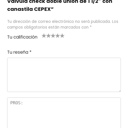
Valvula check doble union de 1 1/2″ con
canastila CEPEX”
Tu dirección de correo electrónico no será publicada.
Los
campos obligatorios están marcados con
*
Tu calificación
1
2
3 de 5
4 de 5
5 de 5
d
de
estrel
estrella
estrellas
Tu reseña
*
e
5
las
s
5
estr
e
ella
st
s
r
el
la
s