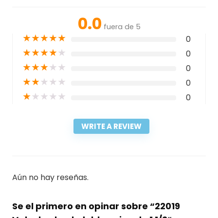
0.0
fuera de 5
★
★
★
★
★
0
★
★
★
★
★
0
★
★
★
★
★
0
★
★
★
★
★
0
★
★
★
★
★
0
WRITE A REVIEW
Aún no hay reseñas.
Se el primero en opinar sobre “22019