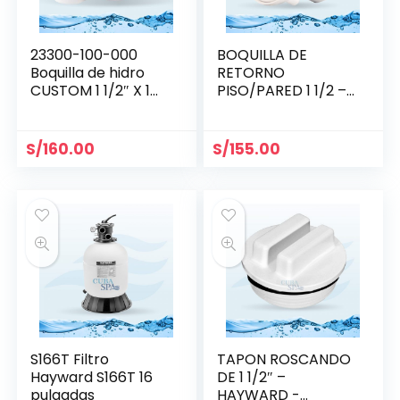
23300-100-000
BOQUILLA DE
Boquilla de hidro
RETORNO
CUSTOM 1 1/2″ X 1
PISO/PARED 1 1/2 –
1/2″
HAYWARD
S/
160.00
S/
155.00
S166T Filtro
TAPON ROSCANDO
Hayward S166T 16
DE 1 1/2″ –
pulgadas
HAYWARD -