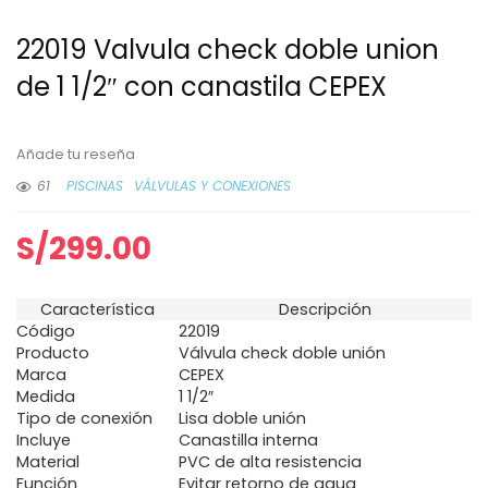
22019 Valvula check doble union
de 1 1/2″ con canastila CEPEX
Añade tu reseña
61
PISCINAS
VÁLVULAS Y CONEXIONES
S/
299.00
Característica
Descripción
Código
22019
Producto
Válvula check doble unión
Marca
CEPEX
Medida
1 1/2″
Tipo de conexión
Lisa doble unión
Incluye
Canastilla interna
Material
PVC de alta resistencia
Función
Evitar retorno de agua