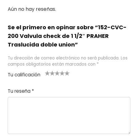
Aún no hay reseñas.
Se el primero en opinar sobre “152-CVC-
200 Valvula check de 1 1/2″ PRAHER
Traslucida doble union”
Tu dirección de correo electrónico no será publicada.
Los
campos obligatorios están marcados con
*
Tu calificación
1
2
3 de 5
4 de 5
5 de 5
d
de
estrel
estrella
estrellas
Tu reseña
*
e
5
las
s
5
estr
e
ella
st
s
r