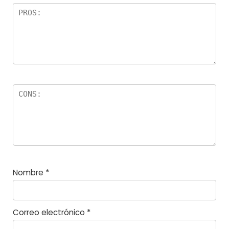
el
la
s
Nombre
*
Correo electrónico
*