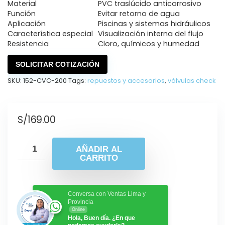
Material
PVC traslúcido anticorrosivo
Función
Evitar retorno de agua
Aplicación
Piscinas y sistemas hidráulicos
Característica especial
Visualización interna del flujo
Resistencia
Cloro, químicos y humedad
SOLICITAR COTIZACIÓN
SKU:
152-CVC-200
Tags:
repuestos y accesorios
,
válvulas check
S/
169.00
AÑADIR AL
CARRITO
Conversa con Ventas Lima y
Provincia
Online
Hola, Buen día. ¿En que