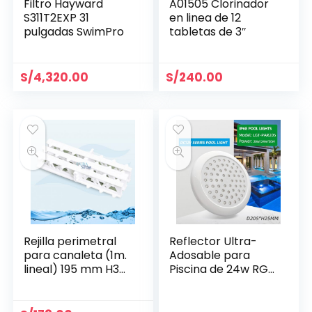
Filtro Hayward
A01505 Clorinador
S311T2EXP 31
en linea de 12
pulgadas SwimPro
tabletas de 3″
S/
4,320.00
S/
240.00
Rejilla perimetral
Reflector Ultra-
para canaleta (1m.
Adosable para
lineal) 195 mm H35
Piscina de 24w RGB
mm- Aquant
Ø 205 mm