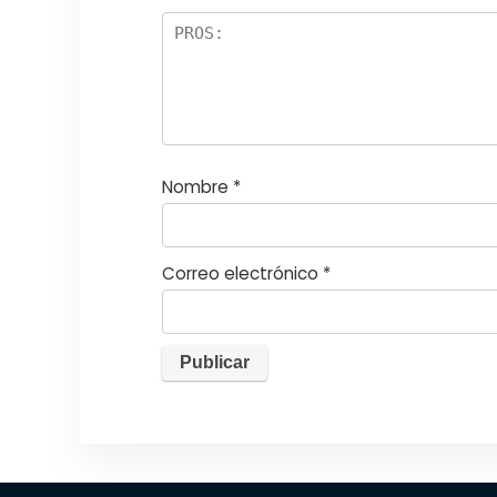
el
la
s
Nombre
*
Correo electrónico
*