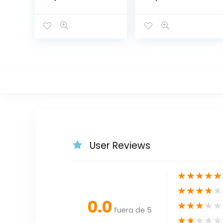
CORIAN 130*130
GRECIA 150*150
User Reviews
★
★
★
★
★
★
★
★
★
★
0.0
★
★
★
★
★
fuera de 5
★
★
★
★
★