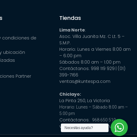
s
Tiendas
Lima Norte
:
Asoc. Villa Juanita Mz. C Lt. 5 –
y condiciones de
S.M.P.
Horario: Lunes a Viernes 8:00 am
y ubicación
– 6:00 pm
lizadas
Sábados 8:00 am – 1:00 pm
Contáctanos: 998 119 929
| (01)
399-7166
ciones Partner
ventas@kuntespa.com
Chiclayo:
La Pinta 250, La Victoria
Horario: Lunes – Sábado 8:00 am –
5:00 pm
Contáctanos:
968 650 510
ventas@cubaspa.com.pe
Necesitas ayuda?