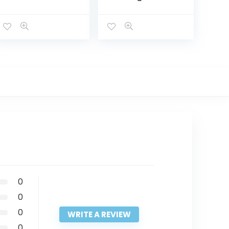
AKIRA 166*90
0
0
0
WRITE A REVIEW
0