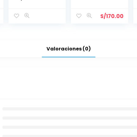
PRINCESS II
Brillante 60 mm
150*150*49
S/
170.00
Valoraciones (0)