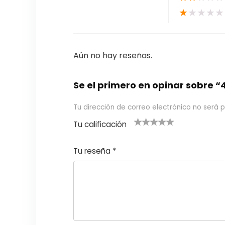
★
★
★
★
★
Aún no hay reseñas.
Se el primero en opinar sobre
Tu dirección de correo electrónico no será p
Tu calificación
1
2
3 de 5
4 de 5
5 de 5
d
de
estrel
estrella
estrellas
Tu reseña
*
e
5
las
s
5
estr
e
ella
st
s
r