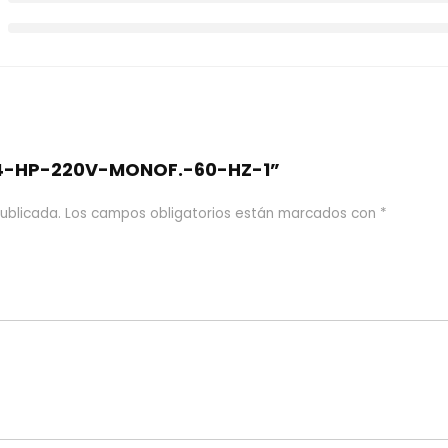
 “4-HP-220V-MONOF.-60-HZ-1”
ublicada.
Los campos obligatorios están marcados con
*