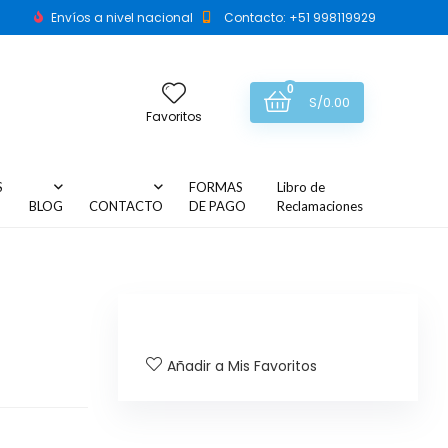
Envíos a nivel nacional
Contacto: +51 998119929
0
S/
0.00
Favoritos
S
FORMAS
Libro de
BLOG
CONTACTO
DE PAGO
Reclamaciones
Añadir a Mis Favoritos