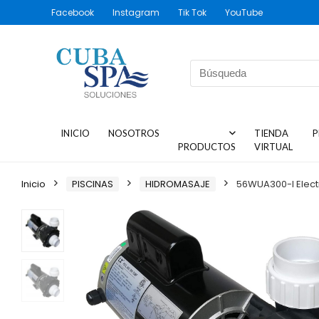
Facebook
Instagram
Tik Tok
YouTube
INICIO
NOSOTROS
TIENDA
P
PRODUCTOS
VIRTUAL
Inicio
PISCINAS
HIDROMASAJE
56WUA300-I Elect