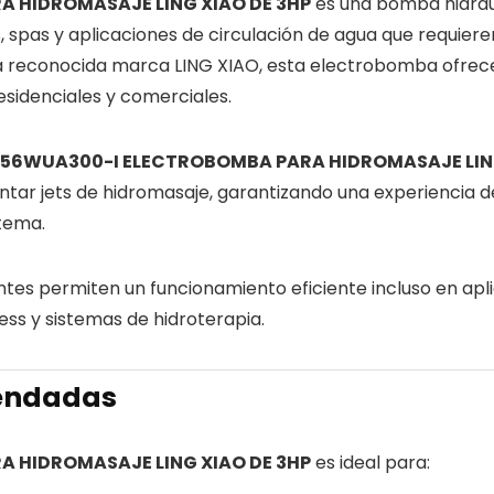
 HIDROMASAJE LING XIAO DE 3HP
es una bomba hidrául
, spas y aplicaciones de circulación de agua que requiere
la reconocida marca
LING XIAO
, esta electrobomba ofrece 
sidenciales y comerciales.
56WUA300-I ELECTROBOMBA PARA HIDROMASAJE LING
tar jets de hidromasaje, garantizando una experiencia de
stema.
ntes permiten un funcionamiento eficiente incluso en apl
ess y sistemas de hidroterapia.
mendadas
 HIDROMASAJE LING XIAO DE 3HP
es ideal para: