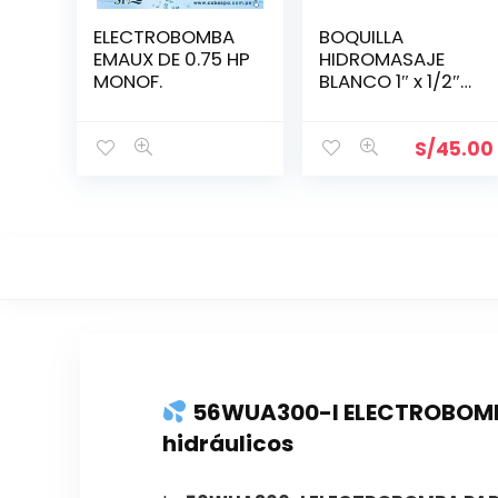
ELECTROBOMBA
BOQUILLA
EMAUX DE 0.75 HP
HIDROMASAJE
MONOF.
BLANCO 1″ x 1/2″-
RAP15
S/
45.00
56WUA300-I ELECTROBOMBA 
hidráulicos