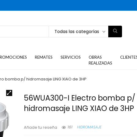
Todas las categorías
ROMOCIONES
REMATES
SERVICIOS
OBRAS
CLIENTE
REALIZADAS
ro bomba p/ hidromasaje LING XIAO de 3HP
56WUA300-I Electro bomba p/
hidromasaje LING XIAO de 3HP
161
HIDROMASAJE
Añade tu reseña