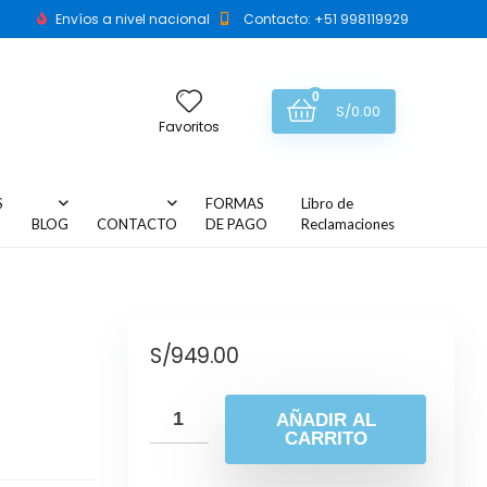
Envíos a nivel nacional
Contacto: +51 998119929
0
S/
0.00
Favoritos
S
FORMAS
Libro de
BLOG
CONTACTO
DE PAGO
Reclamaciones
S/
949.00
AÑADIR AL
CARRITO