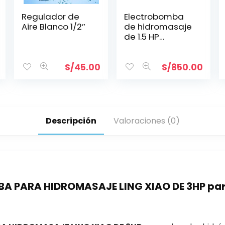
Regulador de
Electrobomba
Aire Blanco 1/2″
de hidromasaje
de 1.5 HP
monofasica
1x220v, 1.5″X1.5″
USR A150
S/
45.00
S/
850.00
Descripción
Valoraciones (0)
PARA HIDROMASAJE LING XIAO DE 3HP para 