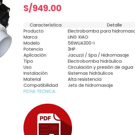
S/
949.00
Característica
Detalle
Producto
Electrobomba para hidromasa
Marca
LING XIAO
Modelo
56WUA300-I
Potencia
3HP
Aplicación
Jacuzzi / Spa / Hidromasaje
Tipo
Electrobomba hidráulica
Uso
Circulación y presión de agua
Instalación
Sistemas hidráulicos
Material
Alta resistencia
Compatibilidad
Jets de hidromasaje
FICHA TECNICA: