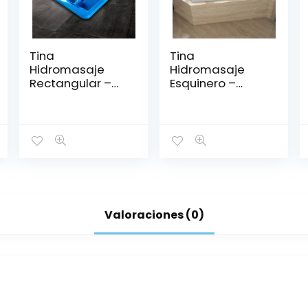
Tina
Tina
Hidromasaje
Hidromasaje
Rectangular –
Esquinero –
CLEOPATRA
CONTESA 150*150
2.08*1.44
Valoraciones (0)