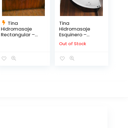
Tina
Tina
Hidromasaje
Hidromasaje
Rectangular –
Esquinero –
VENEZIA 185*130
HANSE 150*150
Out of Stock