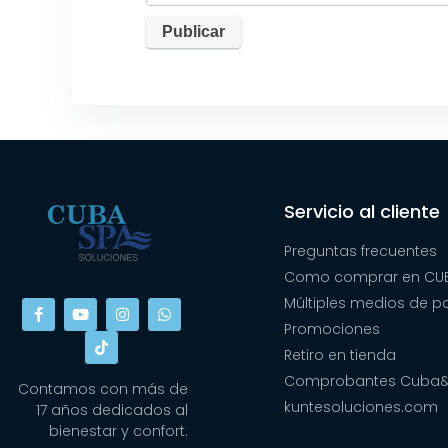
Servicio al cliente
Preguntas frecuentes
Como comprar en CUB
Múltiples medios de 
Promociones
Retiro en tienda
Comprobantes Cuba
Contamos con más de
kuntesoluciones.com
17 años dedicados al
bienestar y confort.