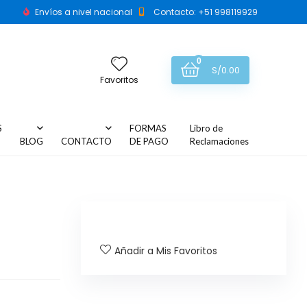
Envíos a nivel nacional
Contacto: +51 998119929
0
S/
0.00
Favoritos
S
FORMAS
Libro de
BLOG
CONTACTO
DE PAGO
Reclamaciones
Añadir a Mis Favoritos