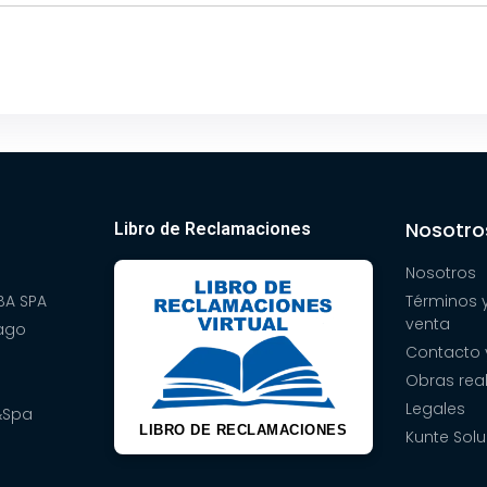
Nosotro
Libro de Reclamaciones
Nosotros
A SPA
Términos 
venta
pago
Contacto 
Obras rea
Legales
&Spa
LIBRO DE RECLAMACIONES
Kunte Solu