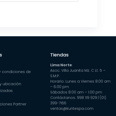
s
Tiendas
Lima Norte
:
Asoc. Villa Juanita Mz. C Lt. 5 –
y condiciones de
S.M.P.
Horario: Lunes a Viernes 8:00 am
y ubicación
– 6:00 pm
lizadas
Sábados 8:00 am – 1:00 pm
Contáctanos: 998 119 929
| (01)
399-7166
ciones Partner
ventas@kuntespa.com