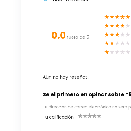
★
★
★
★
★
★
★
★
★
★
0.0
★
★
★
★
★
fuera de 5
★
★
★
★
★
★
★
★
★
★
Aún no hay reseñas.
Se el primero en opinar sobre “
Tu dirección de correo electrónico no será p
Tu calificación
1
2
3 de 5
4 de 5
5 de 5
d
de
estrel
estrella
estrellas