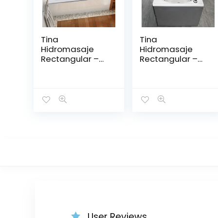
Tina
Tina
Hidromasaje
Hidromasaje
Rectangular –
Rectangular –
ZEUS 170*75
DIPLOMÁTICO
1.50*80
User Reviews