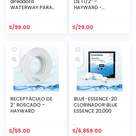
aireadora
DE 1 1/2″ –
WATERWAY PARA
HAYWARD -
BLOWER
SP1022C
S/
99.00
S/
29.00
RECEPTÁCULO DE
BLUE-ESSENCE-20
2″ ROSCADO –
CLORINADOR BLUE
HAYWARD
ESSENCE 20,000
S/
55.00
S/
6,859.00