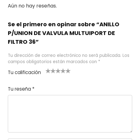
Aún no hay reseñas.
Se el primero en opinar sobre “ANILLO
P/UNION DE VALVULA MULTUIPORT DE
FILTRO 36”
Tu dirección de correo electrónico no será publicada.
Los
campos obligatorios están marcados con
*
Tu calificación
1
2
3 de 5
4 de 5
5 de 5
d
de
estrel
estrella
estrellas
Tu reseña
*
e
5
las
s
5
estr
e
ella
st
s
r
el