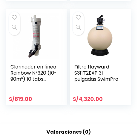
Clorinador en línea
Filtro Hayward
Rainbow N°320 (10-
S311T2EXP 31
90m³) 10 tabs
pulgadas SwimPro
R171096
S/
819.00
S/
4,320.00
Valoraciones (0)