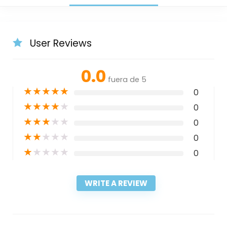
User Reviews
0.0
fuera de 5
★
★
★
★
★
0
★
★
★
★
★
0
★
★
★
★
★
0
★
★
★
★
★
0
★
★
★
★
★
0
WRITE A REVIEW