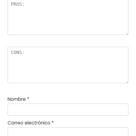
la
s
Nombre
*
Correo electrónico
*