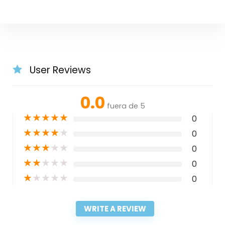
User Reviews
0.0
fuera de 5
★
★
★
★
★
0
★
★
★
★
★
0
★
★
★
★
★
0
★
★
★
★
★
0
★
★
★
★
★
0
WRITE A REVIEW