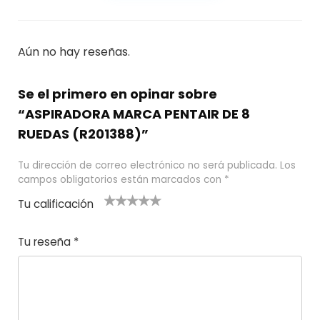
Aún no hay reseñas.
Se el primero en opinar sobre
“ASPIRADORA MARCA PENTAIR DE 8
RUEDAS (R201388)”
Tu dirección de correo electrónico no será publicada.
Los
campos obligatorios están marcados con
*
Tu calificación
1
2
3 de 5
4 de 5
5 de 5
d
de
estrel
estrella
estrellas
Tu reseña
*
e
5
las
s
5
estr
e
ella
st
s