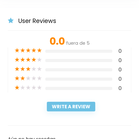
User Reviews
0.0
fuera de 5
★
★
★
★
★
0
★
★
★
★
★
0
★
★
★
★
★
0
★
★
★
★
★
0
★
★
★
★
★
0
WRITE A REVIEW