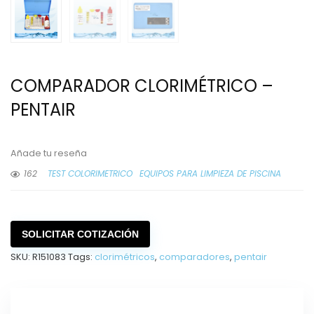
COMPARADOR CLORIMÉTRICO –
PENTAIR
Añade tu reseña
162
TEST COLORIMETRICO
EQUIPOS PARA LIMPIEZA DE PISCINA
SOLICITAR COTIZACIÓN
SKU:
R151083
Tags:
clorimétricos
,
comparadores
,
pentair