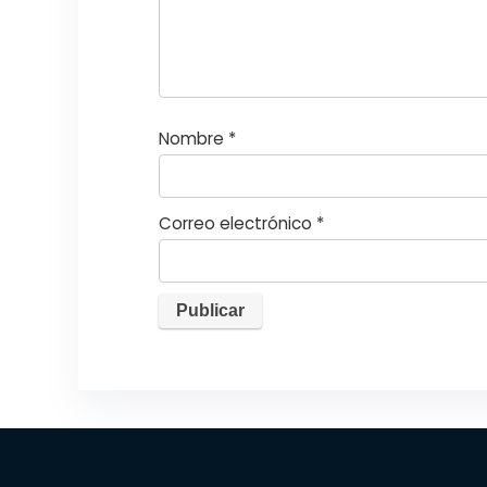
s
Nombre
*
Correo electrónico
*