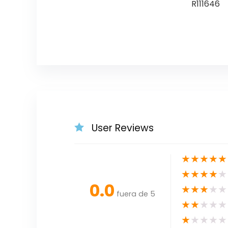
R111646
User Reviews
★
★
★
★
★
★
★
★
★
★
0.0
★
★
★
★
★
fuera de 5
★
★
★
★
★
★
★
★
★
★