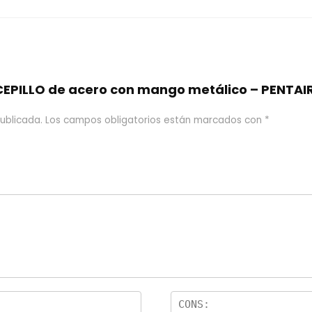
“CEPILLO de acero con mango metálico – PENTAI
ublicada.
Los campos obligatorios están marcados con
*