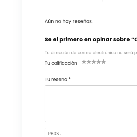
Aún no hay reseñas.
Se el primero en opinar sobre 
Tu dirección de correo electrónico no será p
Tu calificación
1
2
3 de 5
4 de 5
5 de 5
d
de
estrel
estrella
estrellas
Tu reseña
*
e
5
las
s
5
estr
e
ella
st
s
r
el
la