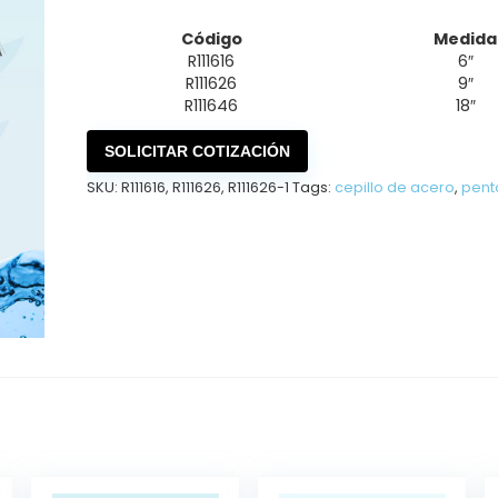
Código
Medida
R111616
6″
R111626
9″
R111646
18″
SOLICITAR COTIZACIÓN
SKU:
R111616, R111626, R111626-1
Tags:
cepillo de acero
,
pent