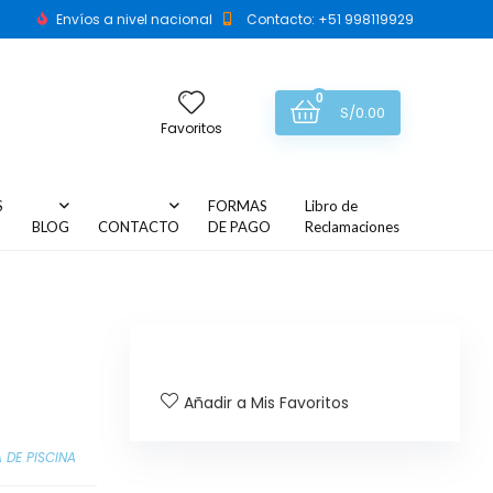
Envíos a nivel nacional
Contacto: +51 998119929
0
S/
0.00
Favoritos
S
FORMAS
Libro de
BLOG
CONTACTO
DE PAGO
Reclamaciones
Añadir a Mis Favoritos
 DE PISCINA