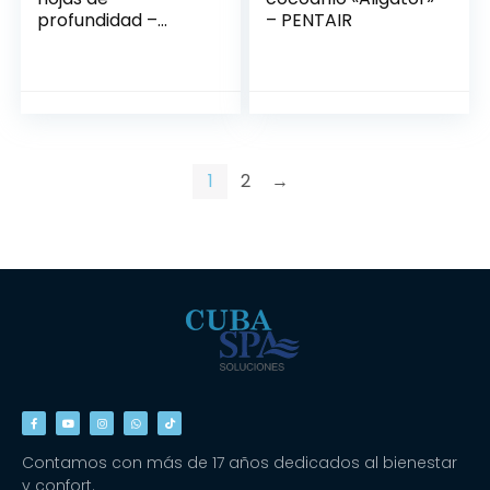
profundidad –
– PENTAIR
PENTAIR
1
2
→
Contamos con más de 17 años dedicados al bienestar
y confort.