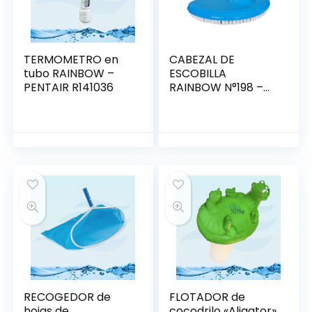
TERMOMETRO en
CABEZAL DE
tubo RAINBOW –
ESCOBILLA
PENTAIR R141036
RAINBOW N°198 –
PENTAIR
RECOGEDOR de
FLOTADOR de
hojas de
cocodrilo «Aligator»