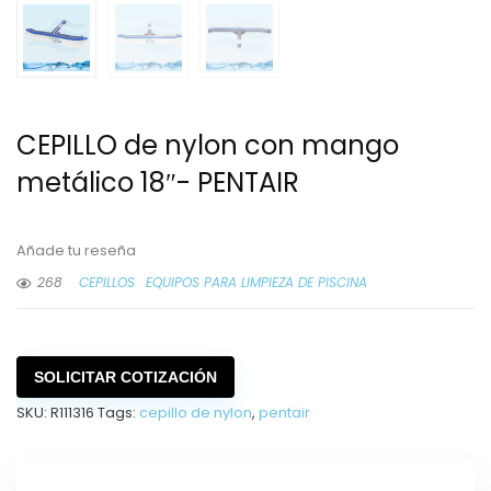
CEPILLO de nylon con mango
metálico 18″- PENTAIR
Añade tu reseña
268
CEPILLOS
EQUIPOS PARA LIMPIEZA DE PISCINA
SOLICITAR COTIZACIÓN
SKU:
R111316
Tags:
cepillo de nylon
,
pentair