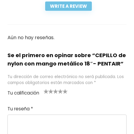
WRITE A REVIEW
Aún no hay reseñas.
Se el primero en opinar sobre “CEPILLO de
nylon con mango metálico 18″- PENTAIR”
Tu dirección de correo electrónico no será publicada.
Los
campos obligatorios están marcados con
*
Tu calificación
1
2
3 de 5
4 de 5
5 de 5
d
de
estrel
estrella
estrellas
Tu reseña
*
e
5
las
s
5
estr
e
ella