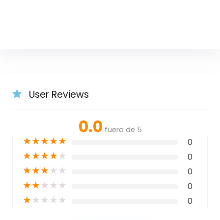
User Reviews
0.0
fuera de 5
★
★
★
★
★
0
★
★
★
★
★
0
★
★
★
★
★
0
★
★
★
★
★
0
★
★
★
★
★
0