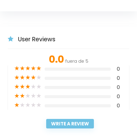
User Reviews
0.0
fuera de 5
★
★
★
★
★
0
★
★
★
★
★
0
★
★
★
★
★
0
★
★
★
★
★
0
★
★
★
★
★
0
WRITE A REVIEW