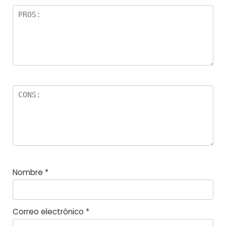
el
la
s
Nombre
*
Correo electrónico
*