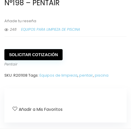
N°198 – PENTAIR
Añade tu reseña
248
EQUIPOS PARA LIMPIEZA DE PISCINA
SOLICITAR COTIZACIÓN
Pentair
SKU:
R201108
Tags:
Equipos de limpieza
,
pentair
,
piscina
Añadir a Mis Favoritos