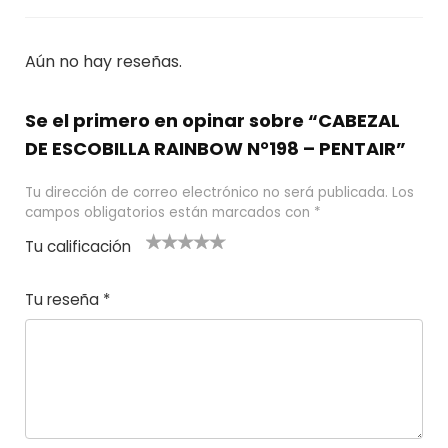
Aún no hay reseñas.
Se el primero en opinar sobre “CABEZAL
DE ESCOBILLA RAINBOW N°198 – PENTAIR”
Tu dirección de correo electrónico no será publicada.
Los
campos obligatorios están marcados con
*
Tu calificación
1
2
3 de 5
4 de 5
5 de 5
d
de
estrel
estrella
estrellas
Tu reseña
*
e
5
las
s
5
estr
e
ella
st
s
r