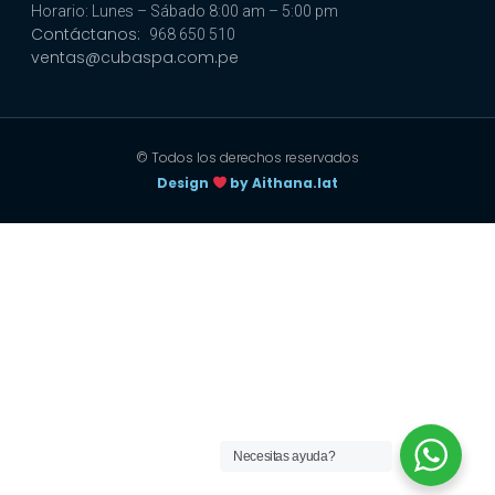
Horario: Lunes – Sábado 8:00 am – 5:00 pm
Contáctanos:
968 650 510
ventas@cubaspa.com.pe
© Todos los derechos reservados
Design
by Aithana.lat
Necesitas ayuda?