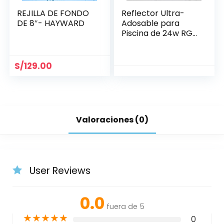
REJILLA DE FONDO
Reflector Ultra-
DE 8″- HAYWARD
Adosable para
Piscina de 24w RGB
Ø 205 mm
S/
129.00
Valoraciones (0)
User Reviews
0.0
fuera de 5
★
★
★
★
★
0