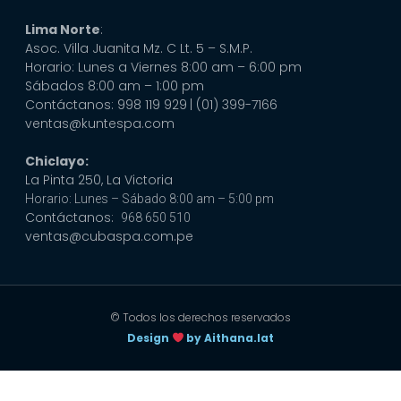
Lima Norte
:
Asoc. Villa Juanita Mz. C Lt. 5 – S.M.P.
Horario: Lunes a Viernes 8:00 am – 6:00 pm
Sábados 8:00 am – 1:00 pm
Contáctanos: 998 119 929
| (01) 399-7166
ventas@kuntespa.com
Chiclayo:
La Pinta 250, La Victoria
Horario: Lunes – Sábado 8:00 am – 5:00 pm
Contáctanos:
968 650 510
ventas@cubaspa.com.pe
© Todos los derechos reservados
Design
by Aithana.lat