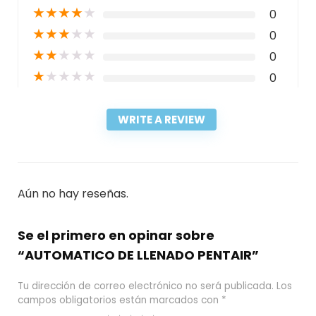
★
★
★
★
★
0
★
★
★
★
★
0
★
★
★
★
★
0
★
★
★
★
★
0
WRITE A REVIEW
Aún no hay reseñas.
Se el primero en opinar sobre
“AUTOMATICO DE LLENADO PENTAIR”
Tu dirección de correo electrónico no será publicada.
Los
campos obligatorios están marcados con
*