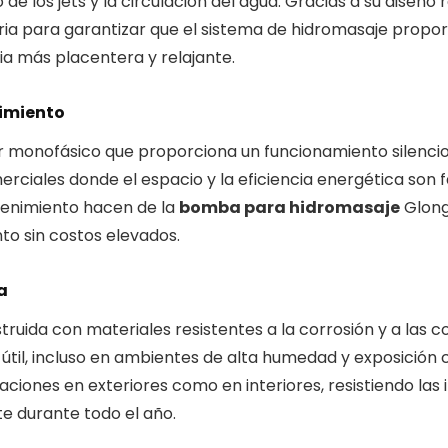
de los jets y la circulación del agua. Gracias a su diseño
ia para garantizar que el sistema de hidromasaje propo
a más placentera y relajante.
imiento
onofásico que proporciona un funcionamiento silencioso 
erciales donde el espacio y la eficiencia energética son 
tenimiento hacen de la
bomba para hidromasaje
Glong
to sin costos elevados.
a
ruida con materiales resistentes a la corrosión y a las c
 útil, incluso en ambientes de alta humedad y exposición
laciones en exteriores como en interiores, resistiendo las
 durante todo el año.