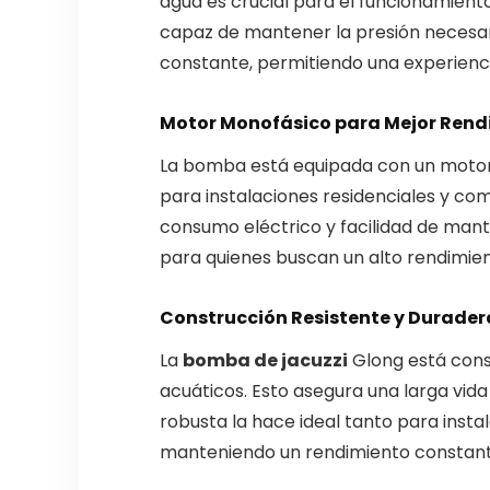
agua es crucial para el funcionamiento 
capaz de mantener la presión necesar
constante, permitiendo una experienci
Motor Monofásico para Mejor Rend
La bomba está equipada con un motor m
para instalaciones residenciales y com
consumo eléctrico y facilidad de man
para quienes buscan un alto rendimien
Construcción Resistente y Durader
La
bomba de jacuzzi
Glong está const
acuáticos. Esto asegura una larga vida
robusta la hace ideal tanto para insta
manteniendo un rendimiento constante