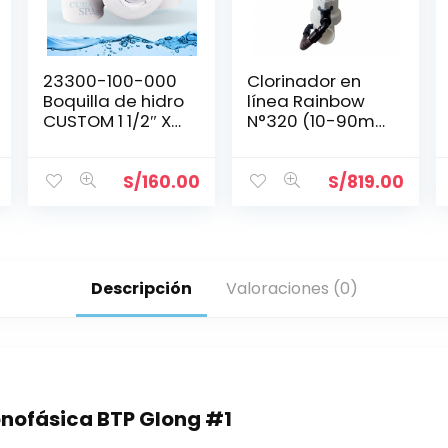
23300-100-000
Clorinador en
Boquilla de hidro
línea Rainbow
CUSTOM 1 1/2″ X 1
N°320 (10-90m³)
1/2″
10 tabs R171096
S/
160.00
S/
819.00
Descripción
Valoraciones (0)
ofásica BTP Glong #1