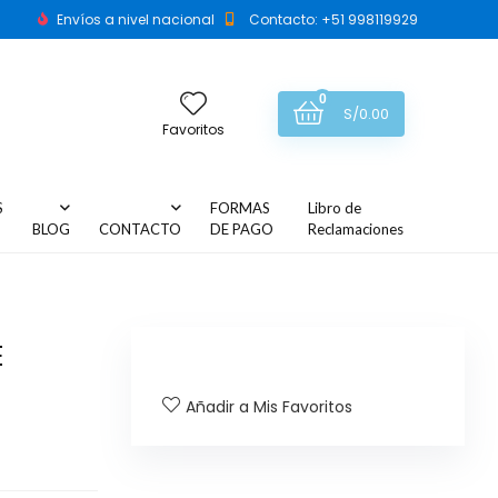
Envíos a nivel nacional
Contacto: +51 998119929
0
S/
0.00
Favoritos
S
FORMAS
Libro de
BLOG
CONTACTO
DE PAGO
Reclamaciones
E
Añadir a Mis Favoritos