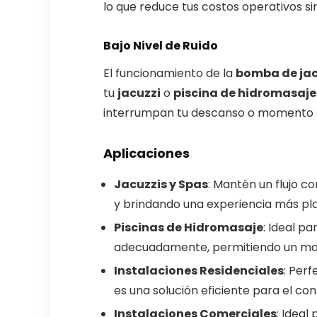
lo que reduce tus costos operativos sin 
Bajo Nivel de Ruido
El funcionamiento de la
bomba de jac
tu
jacuzzi
o
piscina de hidromasaje
interrumpan tu descanso o momento d
Aplicaciones
Jacuzzis y Spas
: Mantén un flujo co
y brindando una experiencia más pl
Piscinas de Hidromasaje
: Ideal p
adecuadamente, permitiendo un masaj
Instalaciones Residenciales
: Per
es una solución eficiente para el cont
Instalaciones Comerciales
: Ideal