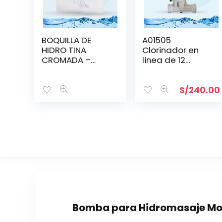
BOQUILLA DE
A01505
HIDRO TINA
Clorinador en
CROMADA –
linea de 12
CUSTOM
tabletas de 3″
S/
240.00
Bomba para Hidromasaje Mon