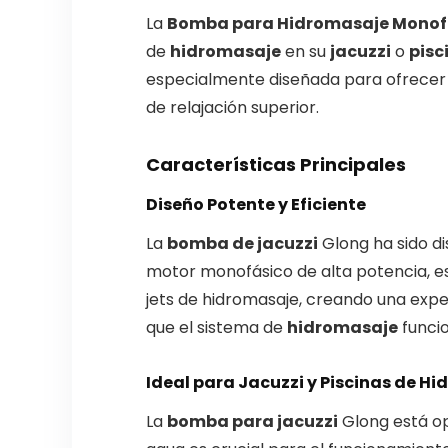
La
Bomba para Hidromasaje Monofá
de
hidromasaje
en su
jacuzzi
o
pisc
especialmente diseñada para ofrecer u
de relajación superior.
Características Principales
Diseño Potente y Eficiente
La
bomba de jacuzzi
Glong ha sido d
motor monofásico de alta potencia, es
jets de hidromasaje, creando una expe
que el sistema de
hidromasaje
funcio
Ideal para Jacuzzi y Piscinas de H
La
bomba para jacuzzi
Glong está o