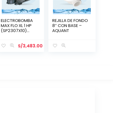
ELECTROBOMBA
REJILLA DE FONDO
MAX FLO XL 1 HP
8″ CON BASE –
(SP2307X10)
AQUANT
MONOFÁSICA
S/
3,483.00