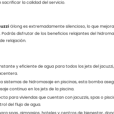
sacrificar la calidad del servicio.
uzzi
Glong es extremadamente silencioso, lo que mejora 
. Podrás disfrutar de los beneficios relajantes del hidrom
e relajación.
nstante y eficiente de agua para todos los jets del jacuzz
acentera.
ara sistemas de hidromasaje en piscinas, esta bomba aseg
e continuo en los jets de la piscina.
fecta para viviendas que cuentan con jacuzzis, spas o pis
rol del flujo de agua.
 para spas, gimnasios, hoteles y centros de bienestar, do