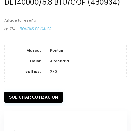
DE 140000/5.8 BTU/COP (460934)
Añade tu reseña
174
BOMBAS DE CALOR
Marca:
Pentair
Color
Almendra
voltios:
230
SOLICITAR COTIZACIÓN