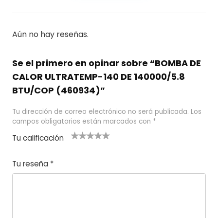
Aún no hay reseñas.
Se el primero en opinar sobre “BOMBA DE
CALOR ULTRATEMP-140 DE 140000/5.8
BTU/COP (460934)”
Tu dirección de correo electrónico no será publicada.
Los
campos obligatorios están marcados con
*
Tu calificación
1
2
3 de 5
4 de 5
5 de 5
d
de
estrel
estrella
estrellas
Tu reseña
*
e
5
las
s
5
estr
e
ella
st
s