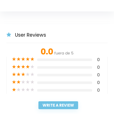
User Reviews
0.0
fuera de 5
★
★
★
★
★
0
★
★
★
★
★
0
★
★
★
★
★
0
★
★
★
★
★
0
★
★
★
★
★
0
WRITE A REVIEW