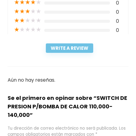
★
★
★
★
★
0
★
★
★
★
★
0
★
★
★
★
★
0
★
★
★
★
★
0
WRITE A REVIEW
Aún no hay reseñas.
Se el primero en opinar sobre “SWITCH DE
PRESION P/BOMBA DE CALOR 110,000-
140,000”
Tu dirección de correo electrónico no será publicada.
Los
campos obligatorios están marcados con
*