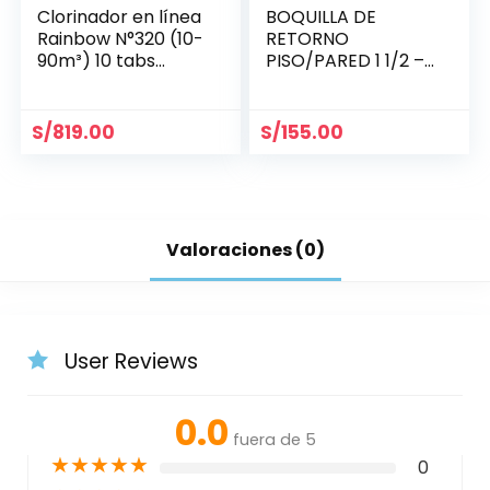
Clorinador en línea
BOQUILLA DE
Rainbow N°320 (10-
RETORNO
90m³) 10 tabs
PISO/PARED 1 1/2 –
R171096
HAYWARD
S/
819.00
S/
155.00
Valoraciones (0)
User Reviews
0.0
fuera de 5
★
★
★
★
★
0